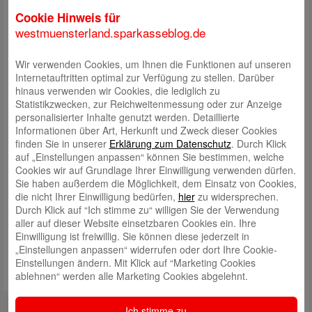
Die Beratungszimmer sind mit neuester Technik ausgestattet und für
unterschiedliche Anlässe konzipiert. Neben der klassischen Variante
Cookie Hinweis für
gibt es auch einen Raum mit einem Thekentisch und Barhockern.
westmuensterland.sparkasseblog.de
Unterstützt wird dies mit neuester Technik, dazu zählt ein
Großbildschirm, der auch als Whiteboard für „handschriftliche“ Notizen
Wir verwenden Cookies, um Ihnen die Funktionen auf unseren
und zur Anzeige erläuternde Videos genutzt werden kann.
Internetauftritten optimal zur Verfügung zu stellen. Darüber
hinaus verwenden wir Cookies, die lediglich zu
„Mit dem neuen Standort liegen wir am Nahversorgungszentrum an der
Statistikzwecken, zur Reichweitenmessung oder zur Anzeige
Weseler Straße“, erläutert Regionaldirektor Hubert Buß. Wir sind gut
personalisierter Inhalte genutzt werden. Detaillierte
erreichbar und haben ausreichend Parkplätze.
Informationen über Art, Herkunft und Zweck dieser Cookies
„Beratungstermine bieten wir montags bis freitags zwischen 8 und 19
finden Sie in unserer
Erklärung zum Datenschutz
. Durch Klick
Uhr an“, unterstreicht Dirk Ribbers. Kunden können Termine telefonisch,
auf „Einstellungen anpassen“ können Sie bestimmen, welche
persönlich, per Online-Chat oder direkt in den Terminkalendern ihres
Cookies wir auf Grundlage Ihrer Einwilligung verwenden dürfen.
Beraters vereinbaren, möglich ist dies über das Online-Banking.
Sie haben außerdem die Möglichkeit, dem Einsatz von Cookies,
die nicht Ihrer Einwilligung bedürfen,
hier
zu widersprechen.
Durch Klick auf “Ich stimme zu“ willigen Sie der Verwendung
aller auf dieser Website einsetzbaren Cookies ein. Ihre
Einwilligung ist freiwillig. Sie können diese jederzeit in
„Einstellungen anpassen“ widerrufen oder dort Ihre Cookie-
Einstellungen ändern. Mit Klick auf “Marketing Cookies
ablehnen“ werden alle Marketing Cookies abgelehnt.
Ich stimme zu