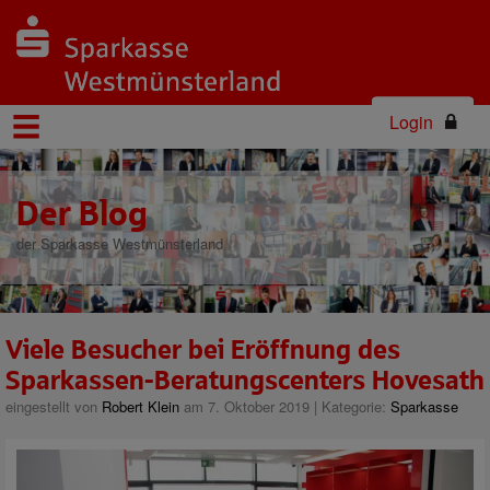
Login
Der Blog
der Sparkasse Westmünsterland
Viele Besucher bei Eröffnung des
Sparkassen-Beratungscenters Hovesath
eingestellt von
Robert Klein
am 7. Oktober 2019 | Kategorie:
Sparkasse