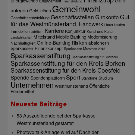
Geld
Energiewende
Engagement
Finanzbildung
Gemeinwohl
anlegen
Geld leihen
Gut
Geschäftsstellen
Girokonto
Geschäftsentwicklung
für das Westmünsterland.
Handwerk
Haus kaufen
Karriere
Konjunktur
Immobilien
Kunst und Kultur
Jubiläum
Mittelstand
Mobile Banking
Modernisierung
Landwirtschaft
Online-Banking
Risiken absichern
Nachhaltigkeit
Sparkassen-Finanzkonzept
Sparkassen-Marathon 2015
Sparkassenstiftung
Sparkassenstiftung für Billerbeck
Sparkassenstiftung für den Kreis Borken
Sparkassenstiftung für den Kreis Coesfeld
Sport
Spende
Spendenplattform
Studium
Standorte
Unternehmen
Öffentliche
Westmünsterland
Fördermittel
Neueste Beiträge
53 Auszubildende bei der Sparkasse
Westmünsterland gestartet
Photovoltaik-Anlage wird auf Dach der