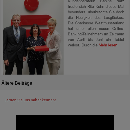
Kundenberaterin Sabine Nafz
freute sich Rita Kuhn dieses Mal
besonders, überbrachte Sie doch
die Neuigkeit des Losglückes.
Die Sparkasse Westmünsterland
hat unter allen neuen Online-
Banking-Teilnehmern im Zeitraum
von April bis Juni ein Tablet
verlost. Durch die
Mehr lesen
Ältere Beiträge
Lernen Sie uns näher kennen!