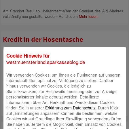
Am Standort Breul soll bekanntermaßen der Standort des Aldi-Marktes
vollständig neu gestaltet werden. Auf diesem
Mehr lesen
Kredit in der Hosentasche
eingestellt von
Robert Klein
am 1. Februar 2018 | Kategorie:
Allgemein
Cookie Hinweis für
Von Sonderangeboten profitieren
westmuensterland.sparkasseblog.de
oder lange gehegte Wünsche
spontan erfüllen, ohne mit dem
jeweiligen Händler die privaten
Wir verwenden Cookies, um Ihnen die Funktionen auf unseren
finanziellen Verhältnisse zu
Internetauftritten optimal zur Verfügung zu stellen. Darüber
besprechen: ganz einfach mit
hinaus verwenden wir Cookies, die lediglich zu
unserer Sparkassencard Plus.
Statistikzwecken, zur Reichweitenmessung oder zur Anzeige
Mehr lesen
personalisierter Inhalte genutzt werden. Detaillierte
Informationen über Art, Herkunft und Zweck dieser Cookies
finden Sie in unserer
Erklärung zum Datenschutz
. Durch Klick
auf „Einstellungen anpassen“ können Sie bestimmen, welche
Cookies wir auf Grundlage Ihrer Einwilligung verwenden dürfen.
Sie haben außerdem die Möglichkeit, dem Einsatz von Cookies,