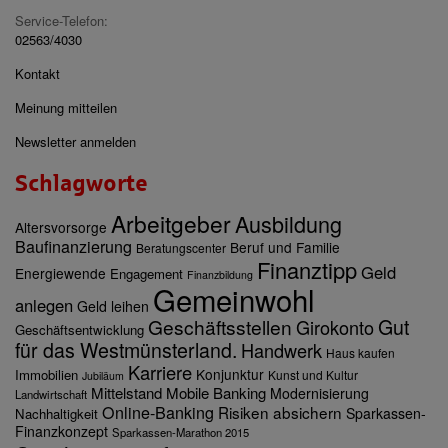
Service-Telefon:
02563/4030
Kontakt
Meinung mitteilen
Newsletter anmelden
Schlagworte
Arbeitgeber
Ausbildung
Altersvorsorge
Baufinanzierung
Beruf und Familie
Beratungscenter
Finanztipp
Geld
Energiewende
Engagement
Finanzbildung
Gemeinwohl
anlegen
Geld leihen
Gut
Geschäftsstellen
Girokonto
Geschäftsentwicklung
für das Westmünsterland.
Handwerk
Haus kaufen
Karriere
Konjunktur
Immobilien
Kunst und Kultur
Jubiläum
Mittelstand
Mobile Banking
Modernisierung
Landwirtschaft
Online-Banking
Risiken absichern
Sparkassen-
Nachhaltigkeit
Finanzkonzept
Sparkassen-Marathon 2015