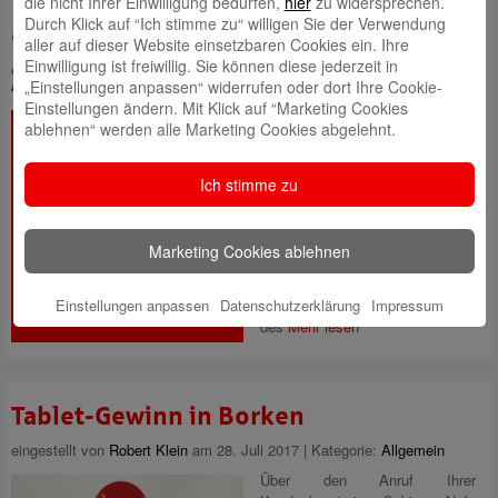
die nicht Ihrer Einwilligung bedürfen,
hier
zu widersprechen.
Elektronisches Postfach – bequem und
Durch Klick auf “Ich stimme zu“ willigen Sie der Verwendung
einfach
aller auf dieser Website einsetzbaren Cookies ein. Ihre
Einwilligung ist freiwillig. Sie können diese jederzeit in
eingestellt von
Robert Klein
am 21. September 2017 | Kategorie:
Allgemein
„Einstellungen anpassen“ widerrufen oder dort Ihre Cookie-
Einstellungen ändern. Mit Klick auf “Marketing Cookies
Keine Schlange mehr vor den
ablehnen“ werden alle Marketing Cookies abgelehnt.
Selbst-Bedienungsterminals, kein
Porto für die Zusendung der
Kontoauszüge und ganz
Ich stimme zu
nebenbei auch noch Zeit sparen
– ganz einfach mit dem E-
Postfach. Dieser elektronische
Marketing Cookies ablehnen
Briefkasten ist Ihr persönliches
Postfach im Online-Banking. Mit
Ihren gewohnten Zugangsdaten
Einstellungen anpassen
Datenschutzerklärung
Impressum
des
Mehr lesen
Tablet-Gewinn in Borken
eingestellt von
Robert Klein
am 28. Juli 2017 | Kategorie:
Allgemein
Über den Anruf Ihrer