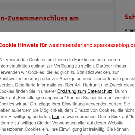
Sc
sen-Zusammenschluss am
Alter
Aus
gust 2023 | Kategorie:
Sparkassenfusion
westmuensterland.sparkasseblog.d
Die Sparkassen Westmünsterland und
Berat
Cookie Hinweis für
Ener
Haltern am See sind jetzt eins:
Fin
Donnerstag (31.08.) ist Tag der
Wir verwenden Cookies, um Ihnen die Funktionen auf unseren
Internetauftritten optimal zur Verfügung zu stellen. Darüber hinaus
rechtlichen Fusion. Die beiden
leihe
verwenden wir Cookies, die lediglich zu Statistikzwecken, zur
Gesch
Bankleitzahlen, die IBANs und
Ges
Reichweitenmessung oder zur Anzeige personalisierter Inhalte genutz
Kontokarten der Kundinnen und
Gut
werden. Detaillierte Informationen über Art, Herkunft und Zweck diese
Kunden bleiben allerdings noch eine
Cookies finden Sie in unserer
Erklärung zum Datenschutz
. Durch
Han
Zeit lang gültig: Die technische Fusion
Klick auf „Einstellungen anpassen“ können Sie bestimmen, welche
Jubilä
Cookies wir auf Grundlage Ihrer Einwilligung verwenden dürfen. Sie
Kultur
haben außerdem die Möglichkeit, dem Einsatz von Cookies, die nicht
Bank
Onli
Ihrer Einwilligung bedürfen,
hier
zu widersprechen. Durch Klick auf “Ic
Spar
stimme zu“ willigen Sie der Verwendung aller auf dieser Website
gabe für Haltern am See
Marath
einsetzbaren Cookies ein. Ihre Einwilligung ist freiwillig. Sie können
Spa