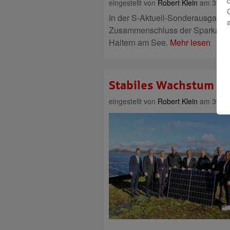
eingestellt von
Robert Klein
am 30. Au
In der S-Aktuell-Sonderausgabe 
Zusammenschluss der Sparkasse
Haltern am See.
Mehr lesen
Stabiles Wachstum in 
eingestellt von
Robert Klein
am 30. Mä