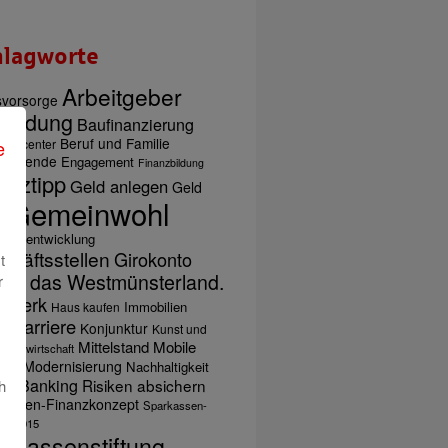
hlagworte
Arbeitgeber
svorsorge
bildung
Baufinanzierung
Beruf und Familie
e
ungscenter
giewende
Engagement
Finanzbildung
anztipp
Geld anlegen
Geld
Gemeinwohl
n
äftsentwicklung
chäftsstellen
Girokonto
t
 für das Westmünsterland.
r
dwerk
Immobilien
Haus kaufen
Karriere
Konjunktur
Kunst und
um
Mittelstand
Mobile
Landwirtschaft
ing
Modernisierung
Nachhaltigkeit
ne-Banking
Risiken absichern
h
kassen-Finanzkonzept
Sparkassen-
on 2015
rkassenstiftung