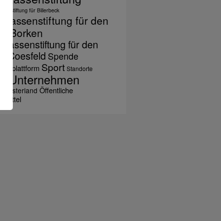
senstiftung für Billerbeck
rkassenstiftung für den
is Borken
rkassenstiftung für den
is Coesfeld
Spende
Sport
denplattform
Standorte
Unternehmen
ium
Öffentliche
münsterland
rmittel