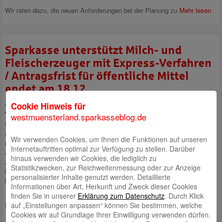
Wir raten dazu, die neuen Anforderungen bei der Planung zu
Mehr lesen
Sparkasse unterstützt Milch- und
Fleischerzeuger mit Express-Verfahren
/ Antragsfrist für öffentliche Mittel
endet am 18.12.
eingestellt von
Robert Klein
am 26. November 2015 | Kategorie:
Cookie Hinweis für
Allgemein
westmuensterland.sparkasseblog.de
Die zuletzt stark gesunkenen Preise für Milch und Fleisch wirken sich
auch auf landwirtschaftliche Betriebe im Westmünsterland aus. „Die
Wir verwenden Cookies, um Ihnen die Funktionen auf unseren
niedrigen Erlöse drücken auf die Liquidität“, erklärt Vorstandsmitglied
Internetauftritten optimal zur Verfügung zu stellen. Darüber
Jürgen Büngeler. „Wir helfen den betroffenen Landwirten, diese Situation
hinaus verwenden wir Cookies, die lediglich zu
zu überbrücken.“ Er weist auf ein aktuelles Liquiditätshilfeprogramm hin,
Statistikzwecken, zur Reichweitenmessung oder zur Anzeige
bei dem Kredite der Hausbank mit Fördergeldern kombiniert werden
personalisierter Inhalte genutzt werden. Detaillierte
können.
Informationen über Art, Herkunft und Zweck dieser Cookies
finden Sie in unserer
Erklärung zum Datenschutz
. Durch Klick
Dabei unterstützt die Bundesanstalt
Mehr lesen
auf „Einstellungen anpassen“ können Sie bestimmen, welche
Cookies wir auf Grundlage Ihrer Einwilligung verwenden dürfen.