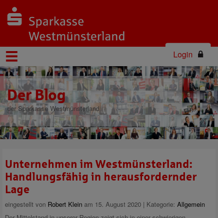
Login
Der Blog
der Sparkasse Westmünsterland
Unternehmen im Westmünsterland:
Handlungsfähig in herausfordernder
Lage
eingestellt von
Robert Klein
am 15. August 2020 | Kategorie:
Allgemein
Der Mittelstand in unserer Region zeigt sich in einer schwierigen