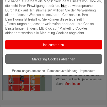
Sie haben außerdem die Möglichkeit, dem Einsatz von Cookies,
die nicht Ihrer Einwilligung bedürfen,
hier
zu widersprechen.
Durch Klick auf “Ich stimme zu“ willigen Sie der Verwendung
Modernisierung: 11 Bausteine statt
aller auf dieser Website einsetzbaren Cookies ein. Ihre
1.000 Tipps
Einwilligung ist freiwillig. Sie können diese jederzeit in
„Einstellungen anpassen“ widerrufen oder dort Ihre Cookie-
eingestellt von
Robert Klein
am 18. Oktober 2015 | Kategorie:
Geld
Einstellungen ändern. Mit Klick auf “Marketing Cookies
Was man bei einer energetischen
ablehnen“ werden alle Marketing Cookies abgelehnt.
Modernisierung beachten sollte,
fasst die Broschüre „Das LBS-
Energie-Sparsystem“
Ich stimme zu
verständlich und übersichtlich
zusammen. Sie kann kostenlos
bei der
LBS West
bestellt
Marketing Cookies ablehnen
werden.
Einstellungen anpassen
Datenschutzerklärung
Impressum
Die Energiekosten senken beim
Wohnen will wohl jeder – es sei
denn,
Mehr lesen