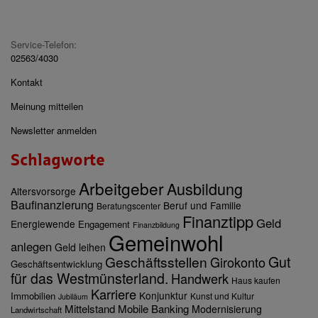
Service-Telefon:
02563/4030
Kontakt
Meinung mitteilen
Newsletter anmelden
Schlagworte
Arbeitgeber
Ausbildung
Altersvorsorge
Baufinanzierung
Beruf und Familie
Beratungscenter
Finanztipp
Geld
Energiewende
Engagement
Finanzbildung
Gemeinwohl
anlegen
Geld leihen
Gut
Geschäftsstellen
Girokonto
Geschäftsentwicklung
für das Westmünsterland.
Handwerk
Haus kaufen
Karriere
Konjunktur
Immobilien
Kunst und Kultur
Jubiläum
Mittelstand
Mobile Banking
Modernisierung
Landwirtschaft