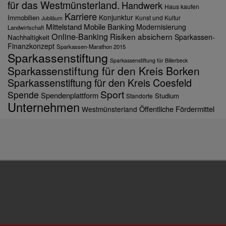
für das Westmünsterland.
Handwerk
Haus kaufen
Karriere
Konjunktur
Immobilien
Kunst und Kultur
Jubiläum
Mittelstand
Mobile Banking
Modernisierung
Landwirtschaft
Online-Banking
Risiken absichern
Sparkassen-
Nachhaltigkeit
Finanzkonzept
Sparkassen-Marathon 2015
Sparkassenstiftung
Sparkassenstiftung für Billerbeck
Sparkassenstiftung für den Kreis Borken
Sparkassenstiftung für den Kreis Coesfeld
Sport
Spende
Spendenplattform
Studium
Standorte
Unternehmen
Öffentliche Fördermittel
Westmünsterland