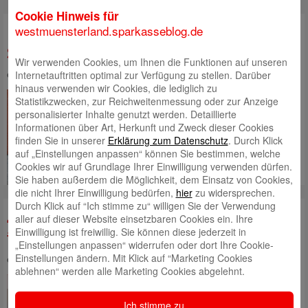
Cookie Hinweis für
westmuensterland.sparkasseblog.de
Dominik Mikus ist neuer
Sparkassenleiter in Epe
Wir verwenden Cookies, um Ihnen die Funktionen auf unseren
eingestellt von
Timon Dicks
am 1. Oktober 2021 | Kategorie:
Allgemein
Internetauftritten optimal zur Verfügung zu stellen. Darüber
hinaus verwenden wir Cookies, die lediglich zu
Dominik Mikus ist der neue Leiter
Statistikzwecken, zur Reichweitenmessung oder zur Anzeige
des Beratungscenters der
personalisierter Inhalte genutzt werden. Detaillierte
Sparkasse Westmünsterland in
Informationen über Art, Herkunft und Zweck dieser Cookies
Epe.
Mehr lesen
finden Sie in unserer
Erklärung zum Datenschutz
. Durch Klick
auf „Einstellungen anpassen“ können Sie bestimmen, welche
Cookies wir auf Grundlage Ihrer Einwilligung verwenden dürfen.
Sie haben außerdem die Möglichkeit, dem Einsatz von Cookies,
die nicht Ihrer Einwilligung bedürfen,
hier
zu widersprechen.
Durch Klick auf “Ich stimme zu“ willigen Sie der Verwendung
47 junge Frauen und Männer beginnen
aller auf dieser Website einsetzbaren Cookies ein. Ihre
Einwilligung ist freiwillig. Sie können diese jederzeit in
ihre Ausbildung bei der Sparkasse
„Einstellungen anpassen“ widerrufen oder dort Ihre Cookie-
Einstellungen ändern. Mit Klick auf “Marketing Cookies
eingestellt von
Robert Klein
am 20. August 2020 | Kategorie:
Allgemein
ablehnen“ werden alle Marketing Cookies abgelehnt.
Dieses Jahr ist bisher für alle
anders verlaufen als gedacht.
Eins aber war für 47 junge
Ich stimme zu