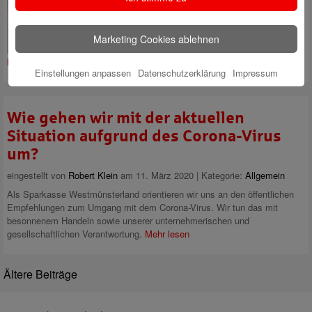
Frauen und Männer und die
Sparkasse Westmünsterland
klar: Im August startet das
Marketing Cookies ablehnen
Ausbildungsjahr 2020-2023!
Mehr
lesen
Einstellungen anpassen
Datenschutzerklärung
Impressum
Wie gehen wir mit der aktuellen
Situation aufgrund des Corona-Virus
um?
eingestellt von
Robert Klein
am 11. März 2020 | Kategorie:
Allgemein
Als Sparkasse Westmünsterland orientieren wir uns an den öffentlichen
Empfehlungen zum Umgang mit dem Corona-Virus. Wir tun das mit
besonnenem Handeln sowie unserer unternehmerischen und
gesellschaftlichen Verantwortung.
Mehr lesen
Ältere Beiträge