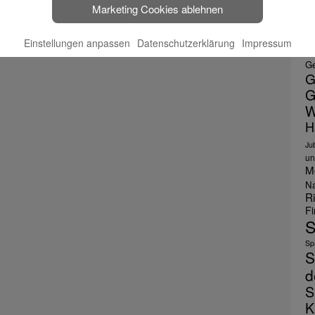
Marketing Cookies ablehnen
E
F
Einstellungen anpassen
Datenschutzerklärung
Impressum
le
Ge
G
G
W
H
Ju
un
M
Na
R
F
S
Spa
S
d
S
K