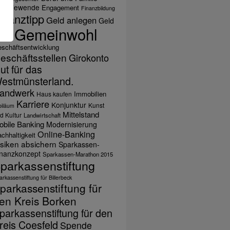
nergiewende
Engagement
Finanzbildung
inanztipp
Geld anlegen
Geld
Gemeinwohl
ihen
schäftsentwicklung
eschäftsstellen
Girokonto
ut für das
estmünsterland.
andwerk
Immobilien
Haus kaufen
Karriere
Konjunktur
Kunst
biläum
Mittelstand
d Kultur
Landwirtschaft
obile Banking
Modernisierung
Online-Banking
chhaltigkeit
isiken absichern
Sparkassen-
inanzkonzept
Sparkassen-Marathon 2015
parkassenstiftung
rkassenstiftung für Billerbeck
parkassenstiftung für
en Kreis Borken
parkassenstiftung für den
reis Coesfeld
Spende