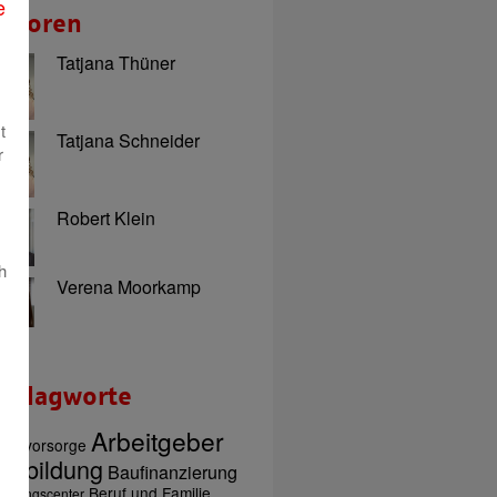
e
utoren
Tatjana Thüner
t
Tatjana Schneider
r
Robert Klein
h
Verena Moorkamp
chlagworte
Arbeitgeber
tersvorsorge
usbildung
Baufinanzierung
Beruf und Familie
ratungscenter