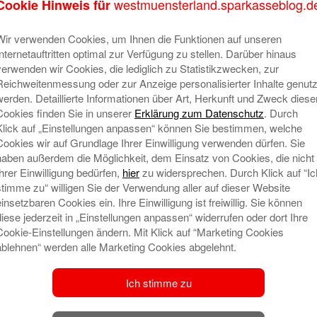
westmuensterland.sparkasseblog.d
Cookie Hinweis für
A
Wir verwenden Cookies, um Ihnen die Funktionen auf unseren
Internetauftritten optimal zur Verfügung zu stellen. Darüber hinaus
verwenden wir Cookies, die lediglich zu Statistikzwecken, zur
Reichweitenmessung oder zur Anzeige personalisierter Inhalte genutz
werden. Detaillierte Informationen über Art, Herkunft und Zweck diese
Cookies finden Sie in unserer
Erklärung zum Datenschutz
. Durch
Klick auf „Einstellungen anpassen“ können Sie bestimmen, welche
Cookies wir auf Grundlage Ihrer Einwilligung verwenden dürfen. Sie
haben außerdem die Möglichkeit, dem Einsatz von Cookies, die nicht
Ihrer Einwilligung bedürfen,
hier
zu widersprechen. Durch Klick auf “Ic
stimme zu“ willigen Sie der Verwendung aller auf dieser Website
einsetzbaren Cookies ein. Ihre Einwilligung ist freiwillig. Sie können
diese jederzeit in „Einstellungen anpassen“ widerrufen oder dort Ihre
Cookie-Einstellungen ändern. Mit Klick auf “Marketing Cookies
ablehnen“ werden alle Marketing Cookies abgelehnt.
S
Ich stimme zu
Al
A
Be