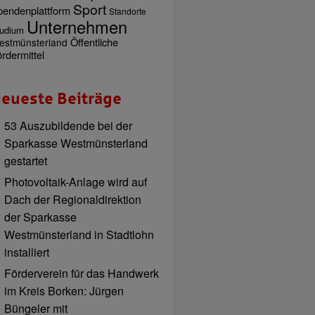
Sport
pendenplattform
Standorte
Unternehmen
udium
Öffentliche
estmünsterland
rdermittel
eueste Beiträge
53 Auszubildende bei der
Sparkasse Westmünsterland
gestartet
Photovoltaik-Anlage wird auf
Dach der Regionaldirektion
der Sparkasse
Westmünsterland in Stadtlohn
installiert
Förderverein für das Handwerk
im Kreis Borken: Jürgen
Büngeler mit