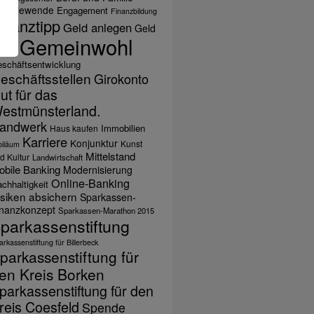
nergiewende
Engagement
Finanzbildung
inanztipp
Geld anlegen
Geld
Gemeinwohl
ihen
schäftsentwicklung
eschäftsstellen
Girokonto
ut für das
estmünsterland.
andwerk
Immobilien
Haus kaufen
Karriere
Konjunktur
Kunst
biläum
Mittelstand
d Kultur
Landwirtschaft
obile Banking
Modernisierung
Online-Banking
chhaltigkeit
isiken absichern
Sparkassen-
inanzkonzept
Sparkassen-Marathon 2015
parkassenstiftung
rkassenstiftung für Billerbeck
parkassenstiftung für
en Kreis Borken
parkassenstiftung für den
reis Coesfeld
Spende