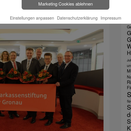
wird in den Förderrichtlinien erläutert. Diese sind
Marketing Cookies ablehnen
E
F
rland.de/stiftungen erhältlich.
Einstellungen anpassen
Datenschutzerklärung
Impressum
le
Ge
G
G
W
H
Ju
un
M
Na
R
F
S
Spa
S
d
S
K