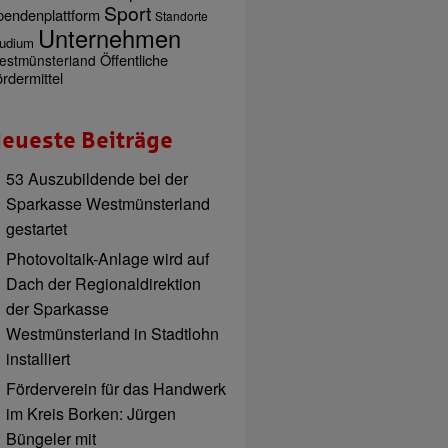
Sport
pendenplattform
Standorte
Unternehmen
udium
Öffentliche
estmünsterland
rdermittel
eueste Beiträge
53 Auszubildende bei der
Sparkasse Westmünsterland
gestartet
Photovoltaik-Anlage wird auf
Dach der Regionaldirektion
der Sparkasse
Westmünsterland in Stadtlohn
installiert
Förderverein für das Handwerk
im Kreis Borken: Jürgen
Büngeler mit