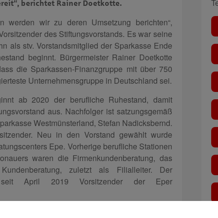
T
reit“, berichtet Rainer Doetkotte.
ten werden wir zu deren Umsetzung berichten“,
Vorsitzender des Stiftungsvorstands. Es war seine
r ihn als stv. Vorstandsmitglied der Sparkasse Ende
estand beginnt. Bürgermeister Rainer Doetkotte
 dass die Sparkassen-Finanzgruppe mit über 750
gagierteste Unternehmensgruppe in Deutschland sei.
nnt ab 2020 der berufliche Ruhestand, damit
tungsvorstand aus. Nachfolger ist satzungsgemäß
Sparkasse Westmünsterland, Stefan Nadicksbernd.
orsitzender. Neu in den Vorstand gewählt wurde
ratungscenters Epe. Vorherige berufliche Stationen
ronauers waren die Firmenkundenberatung, das
ndenberatung, zuletzt als Filialleiter. Der
st seit April 2019 Vorsitzender der Eper
ht Jürgen Büngeler, Mitglied des Sparkassen-