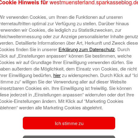
westmuensterland.sparkasseblog.d
Cookie Hinweis für
die Sparkassenstiftung Gronau für die Zukunft gut
A
ungen haben wir als Sparkasse das Stiftungskapital
Wir verwenden Cookies, um Ihnen die Funktionen auf unseren
er 3,6 Millionen Euro erhöht, aus den Erträgen
Internetauftritten optimal zur Verfügung zu stellen. Darüber hinaus
berichtet er. Der Effekt der Zustiftungen: Es stehen
verwenden wir Cookies, die lediglich zu Statistikzwecken, zur
ren Jahren bereit.
Reichweitenmessung oder zur Anzeige personalisierter Inhalte genutz
werden. Detaillierte Informationen über Art, Herkunft und Zweck diese
kommende Jahr stellen
Cookies finden Sie in unserer
Erklärung zum Datenschutz
. Durch
Klick auf „Einstellungen anpassen“ können Sie bestimmen, welche
ist, dass ihr Kapital nicht verbraucht wird. Nur die
Cookies wir auf Grundlage Ihrer Einwilligung verwenden dürfen. Sie
gszweck genutzt werden. Auf diese Weise ist die
haben außerdem die Möglichkeit, dem Einsatz von Cookies, die nicht
lässiger Partner für die Träger gemeinnütziger
Ihrer Einwilligung bedürfen,
hier
zu widersprechen. Durch Klick auf “Ic
Jahr entscheidet das Stiftungskuratorium über die
stimme zu“ willigen Sie der Verwendung aller auf dieser Website
einsetzbaren Cookies ein. Ihre Einwilligung ist freiwillig. Sie können
diese jederzeit in „Einstellungen anpassen“ widerrufen oder dort Ihre
ann eine Stiftungsunterstützung beantragen mit
Cookie-Einstellungen ändern. Mit Klick auf “Marketing Cookies
d für wen der besondere Nutzen des geplanten
ablehnen“ werden alle Marketing Cookies abgelehnt.
S
amtfinanzierung erfolgt und welche Folgekosten
nschaulichung unterstützen den Antrag.
Ich stimme zu
Al
A
ilige Sparkassenstiftung gefördert werden können
Be