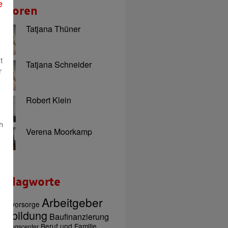
e
utoren
Tatjana Thüner
t
Tatjana Schneider
r
Robert Klein
h
Verena Moorkamp
chlagworte
Arbeitgeber
tersvorsorge
usbildung
Baufinanzierung
Beruf und Familie
ratungscenter