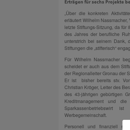
Erträgen für sechs Projekte be
„Über die konkreten Aktivitä
erläutert Wilhelm Nassmacher, 
letzte Stiftungs-Sitzung, da fü
des Jahres der berufliche Ruh
unterstrich bei seinem Dank,
Stiftungen die „stifterisch“ en
Für Wilhelm Nassmacher begi
scheidet er auch aus dem Stif
der Regionalleiter Gronau der 
Er ist bisher bereits stv. V
Christian Kröger, Leiter des Be
des 43-jährigen gebürtigen G
Kreditmanagement und die Ku
Sparkassenbetriebswirt i
Werbegemeinschaft.
Personell und finanziell sie