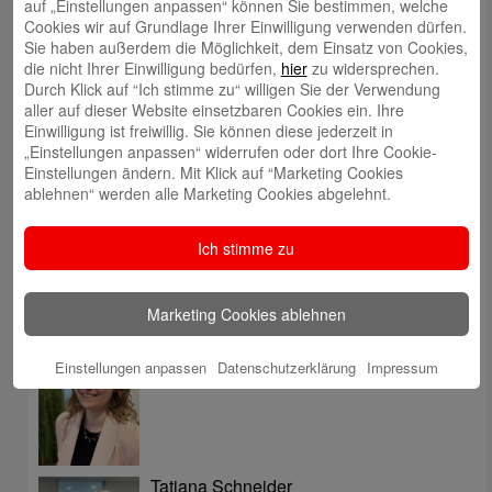
auf „Einstellungen anpassen“ können Sie bestimmen, welche
Cookies wir auf Grundlage Ihrer Einwilligung verwenden dürfen.
Sie haben außerdem die Möglichkeit, dem Einsatz von Cookies,
Filiale finden
die nicht Ihrer Einwilligung bedürfen,
hier
zu widersprechen.
Durch Klick auf “Ich stimme zu“ willigen Sie der Verwendung
aller auf dieser Website einsetzbaren Cookies ein. Ihre
Meinung mitteilen
Einwilligung ist freiwillig. Sie können diese jederzeit in
„Einstellungen anpassen“ widerrufen oder dort Ihre Cookie-
Einstellungen ändern. Mit Klick auf “Marketing Cookies
E-Mail an Blog-Redaktion
ablehnen“ werden alle Marketing Cookies abgelehnt.
Bericht an die Gesellschaft
Ich stimme zu
Autoren
Marketing Cookies ablehnen
Tatjana Thüner
Einstellungen anpassen
Datenschutzerklärung
Impressum
Tatjana Schneider