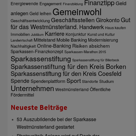
Finanztipp
Geld
Energiewende
Engagement
Finanzbildung
Gemeinwohl
anlegen
Geld leihen
Gut
Geschäftsstellen
Girokonto
Geschäftsentwicklung
für das Westmünsterland.
Handwerk
Haus kaufen
Karriere
Konjunktur
Immobilien
Kunst und Kultur
Jubiläum
Mittelstand
Mobile Banking
Modernisierung
Landwirtschaft
Online-Banking
Risiken absichern
Nachhaltigkeit
Sparkassen-Finanzkonzept
Sparkassen-Marathon 2015
Sparkassenstiftung
Sparkassenstiftung für Billerbeck
Sparkassenstiftung für den Kreis Borken
Sparkassenstiftung für den Kreis Coesfeld
Sport
Spende
Spendenplattform
Studium
Standorte
Unternehmen
Öffentliche
Westmünsterland
Fördermittel
Neueste Beiträge
53 Auszubildende bei der Sparkasse
Westmünsterland gestartet
Photovoltaik-Anlage wird auf Dach der