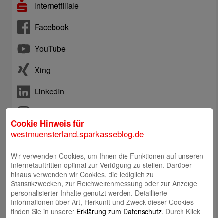
Internetfiliale
Facebook
YouTube
Xing
LinkedIn
Instagram
Cookie Hinweis für
westmuensterland.sparkasseblog.de
Telefon: +492563403-0
Wir verwenden Cookies, um Ihnen die Funktionen auf unseren
Online-Chat
Internetauftritten optimal zur Verfügung zu stellen. Darüber
hinaus verwenden wir Cookies, die lediglich zu
Statistikzwecken, zur Reichweitenmessung oder zur Anzeige
E-Mail an Kundenberatung
personalisierter Inhalte genutzt werden. Detaillierte
Informationen über Art, Herkunft und Zweck dieser Cookies
finden Sie in unserer
Erklärung zum Datenschutz
. Durch Klick
Rückruf durch Kundenberatung