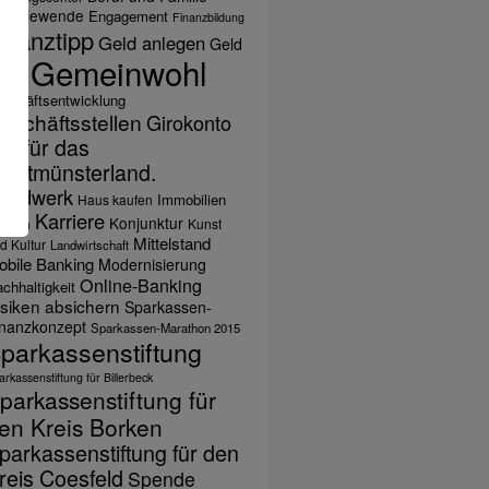
nergiewende
Engagement
Finanzbildung
inanztipp
Geld anlegen
Geld
Gemeinwohl
ihen
schäftsentwicklung
eschäftsstellen
Girokonto
ut für das
estmünsterland.
andwerk
Immobilien
Haus kaufen
Karriere
Konjunktur
Kunst
biläum
Mittelstand
d Kultur
Landwirtschaft
obile Banking
Modernisierung
Online-Banking
chhaltigkeit
isiken absichern
Sparkassen-
inanzkonzept
Sparkassen-Marathon 2015
parkassenstiftung
rkassenstiftung für Billerbeck
parkassenstiftung für
en Kreis Borken
parkassenstiftung für den
reis Coesfeld
Spende