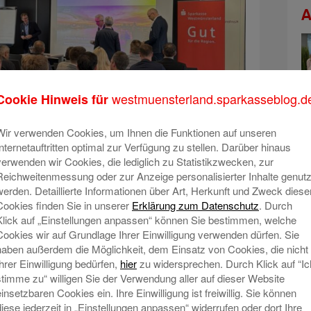
A
westmuensterland.sparkasseblog.d
Cookie Hinweis für
Wir verwenden Cookies, um Ihnen die Funktionen auf unseren
Internetauftritten optimal zur Verfügung zu stellen. Darüber hinaus
verwenden wir Cookies, die lediglich zu Statistikzwecken, zur
Reichweitenmessung oder zur Anzeige personalisierter Inhalte genutz
werden. Detaillierte Informationen über Art, Herkunft und Zweck diese
Cookies finden Sie in unserer
Erklärung zum Datenschutz
. Durch
Klick auf „Einstellungen anpassen“ können Sie bestimmen, welche
Cookies wir auf Grundlage Ihrer Einwilligung verwenden dürfen. Sie
S
haben außerdem die Möglichkeit, dem Einsatz von Cookies, die nicht
Ihrer Einwilligung bedürfen,
hier
zu widersprechen. Durch Klick auf “Ic
stimme zu“ willigen Sie der Verwendung aller auf dieser Website
Al
A
einsetzbaren Cookies ein. Ihre Einwilligung ist freiwillig. Sie können
diese jederzeit in „Einstellungen anpassen“ widerrufen oder dort Ihre
Be