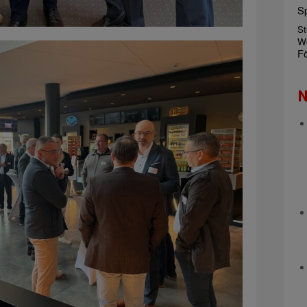
S
St
W
Fö
N