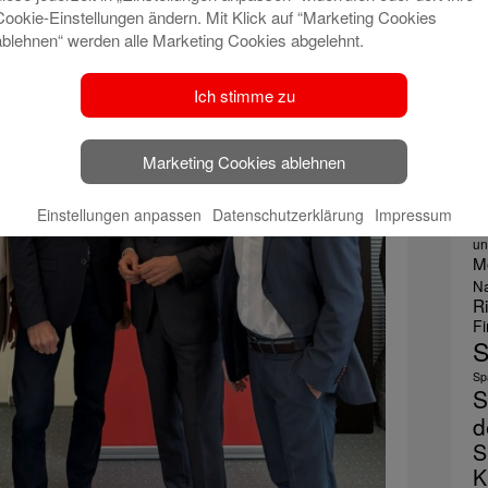
E
Cookie-Einstellungen ändern. Mit Klick auf “Marketing Cookies
F
ablehnen“ werden alle Marketing Cookies abgelehnt.
le
Ich stimme zu
Ge
G
G
Marketing Cookies ablehnen
W
H
Einstellungen anpassen
Datenschutzerklärung
Impressum
Ju
un
M
Na
R
F
S
Spa
S
d
S
K