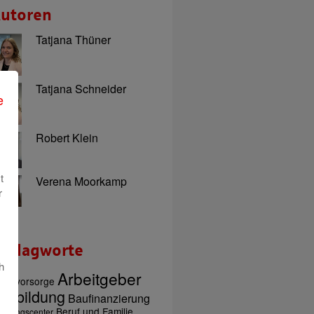
utoren
Tatjana Thüner
Tatjana Schneider
e
Robert Klein
t
Verena Moorkamp
r
chlagworte
h
Arbeitgeber
tersvorsorge
usbildung
Baufinanzierung
Beruf und Familie
ratungscenter