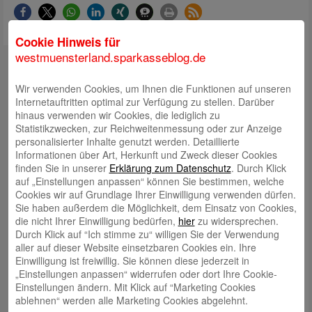
Cookie Hinweis für
westmuensterland.sparkasseblog.de
Internetfiliale
Wir verwenden Cookies, um Ihnen die Funktionen auf unseren
Facebook
Internetauftritten optimal zur Verfügung zu stellen. Darüber
hinaus verwenden wir Cookies, die lediglich zu
Statistikzwecken, zur Reichweitenmessung oder zur Anzeige
YouTube
personalisierter Inhalte genutzt werden. Detaillierte
Informationen über Art, Herkunft und Zweck dieser Cookies
Xing
finden Sie in unserer
Erklärung zum Datenschutz
. Durch Klick
auf „Einstellungen anpassen“ können Sie bestimmen, welche
LinkedIn
Cookies wir auf Grundlage Ihrer Einwilligung verwenden dürfen.
Sie haben außerdem die Möglichkeit, dem Einsatz von Cookies,
die nicht Ihrer Einwilligung bedürfen,
hier
zu widersprechen.
Instagram
Durch Klick auf “Ich stimme zu“ willigen Sie der Verwendung
aller auf dieser Website einsetzbaren Cookies ein. Ihre
Telefon: +492563403-0
Einwilligung ist freiwillig. Sie können diese jederzeit in
„Einstellungen anpassen“ widerrufen oder dort Ihre Cookie-
Einstellungen ändern. Mit Klick auf “Marketing Cookies
Online-Chat
ablehnen“ werden alle Marketing Cookies abgelehnt.