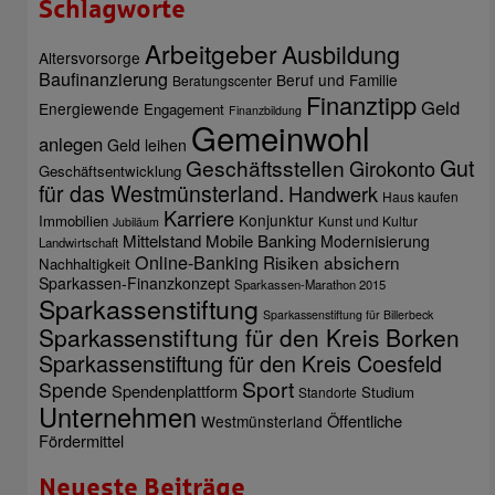
Schlagworte
Arbeitgeber
Ausbildung
Altersvorsorge
Baufinanzierung
Beruf und Familie
Beratungscenter
Finanztipp
Geld
Energiewende
Engagement
Finanzbildung
Gemeinwohl
anlegen
Geld leihen
Gut
Geschäftsstellen
Girokonto
Geschäftsentwicklung
für das Westmünsterland.
Handwerk
Haus kaufen
Karriere
Konjunktur
Immobilien
Kunst und Kultur
Jubiläum
Mittelstand
Mobile Banking
Modernisierung
Landwirtschaft
Online-Banking
Risiken absichern
Nachhaltigkeit
Sparkassen-Finanzkonzept
Sparkassen-Marathon 2015
Sparkassenstiftung
Sparkassenstiftung für Billerbeck
Sparkassenstiftung für den Kreis Borken
Sparkassenstiftung für den Kreis Coesfeld
Sport
Spende
Spendenplattform
Studium
Standorte
Unternehmen
Öffentliche
Westmünsterland
Fördermittel
Neueste Beiträge