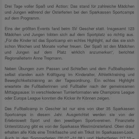
Drei Tage voller Spaß und Action: Das stand für zahlreiche Mädchen
und Jungen während der Osterferien bei den Sparkassen Sportcamps
auf dem Programm.
Eins der größten Events fand beim SV Gescher statt. Insgesamt 123
Mädchen und Jungen tobten sich auf dem Sportplatz so richtig aus.
„Für die Kinder ist das Sportcamp ein echtes Highlight, auf das sie sich
schon Wochen und Monate vorher freuen. Der Spaß ist den Mädchen
und Jungen auf dem Platz wirklich anzumerken“, berichtet
Regionalleiterin Anne Trepmann.
Neben Übungen zum Passen und Schießen und dem Fußballspielen
selbst standen auch Kräftigung im Kinderalter, Athletiktraining und
Beweglichkeitstraining an der Tagesordnung. Ein echtes Highlight
erwartete die Fußballerinnen und Fußballer nach der gemeinsamen
Mittagspause: In verschiedenen Turnierformaten wie Champions League
oder Europa League konnten die Kicker ihr Können zeigen.
Das Fußballcamp in Gescher ist nur eins von über 35 Sparkassen
Sportcamps in diesem Jahr. Ausgerichtet werden sie von der
Erlebniswelt Sport und den jeweiligen Sportvereinen. Finanzielle
Unterstützung gibt es von der Sparkasse Westmünsterland. Oben drauf
erhalten alle Kids eine Trinkflasche und ein Trikot im Sparkassen-Look.
Auch in den Sommerferien (20.07.–31.08.) und Herbstferien (17.10.–