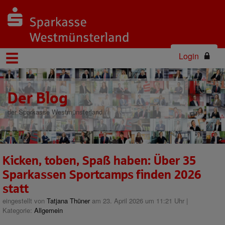
Login
Der Blog
der Sparkasse Westmünsterland
Kicken, toben, Spaß haben: Über 35
Sparkassen Sportcamps finden 2026
statt
eingestellt von
Tatjana Thüner
am 23. April 2026 um 11:21 Uhr |
Kategorie:
Allgemein