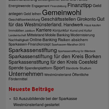
Finanztipp
Geld
Energiewende
Engagement
Finanzbildung
Gemeinwohl
anlegen
Geld leihen
Gut
Geschäftsstellen
Girokonto
Geschäftsentwicklung
für das Westmünsterland.
Handwerk
Haus kaufen
Karriere
Konjunktur
Immobilien
Kunst und Kultur
Jubiläum
Mittelstand
Mobile Banking
Modernisierung
Landwirtschaft
Online-Banking
Risiken absichern
Nachhaltigkeit
Sparkassen-Finanzkonzept
Sparkassen-Marathon 2015
Sparkassenstiftung
Sparkassenstiftung für Billerbeck
Sparkassenstiftung für den Kreis Borken
Sparkassenstiftung für den Kreis Coesfeld
Sport
Spende
Spendenplattform
Studium
Standorte
Unternehmen
Öffentliche
Westmünsterland
Fördermittel
Neueste Beiträge
53 Auszubildende bei der Sparkasse
Westmünsterland gestartet