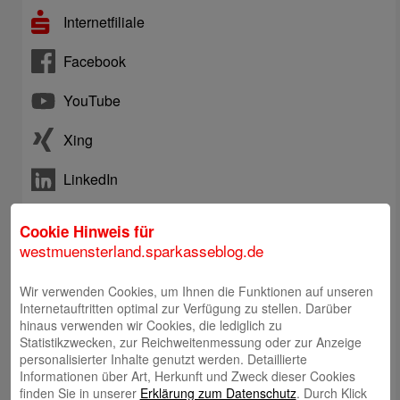
Internetfiliale
Facebook
YouTube
Xing
LinkedIn
Instagram
Cookie Hinweis für
westmuensterland.sparkasseblog.de
Telefon: +492563403-0
Wir verwenden Cookies, um Ihnen die Funktionen auf unseren
Online-Chat
Internetauftritten optimal zur Verfügung zu stellen. Darüber
hinaus verwenden wir Cookies, die lediglich zu
Statistikzwecken, zur Reichweitenmessung oder zur Anzeige
E-Mail an Kundenberatung
personalisierter Inhalte genutzt werden. Detaillierte
Informationen über Art, Herkunft und Zweck dieser Cookies
finden Sie in unserer
Erklärung zum Datenschutz
. Durch Klick