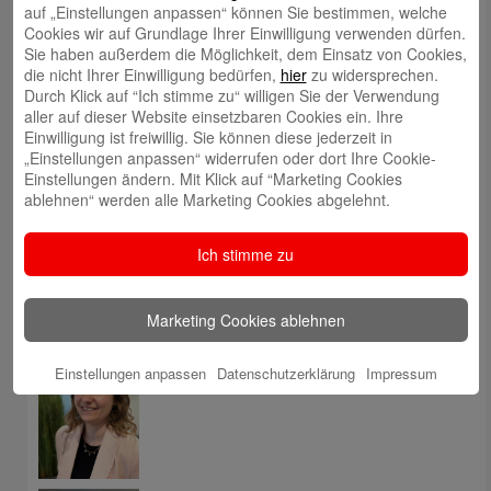
Rückruf durch Kundenberatung
auf „Einstellungen anpassen“ können Sie bestimmen, welche
Cookies wir auf Grundlage Ihrer Einwilligung verwenden dürfen.
Sie haben außerdem die Möglichkeit, dem Einsatz von Cookies,
Filiale finden
die nicht Ihrer Einwilligung bedürfen,
hier
zu widersprechen.
Durch Klick auf “Ich stimme zu“ willigen Sie der Verwendung
aller auf dieser Website einsetzbaren Cookies ein. Ihre
Meinung mitteilen
Einwilligung ist freiwillig. Sie können diese jederzeit in
„Einstellungen anpassen“ widerrufen oder dort Ihre Cookie-
Einstellungen ändern. Mit Klick auf “Marketing Cookies
E-Mail an Blog-Redaktion
ablehnen“ werden alle Marketing Cookies abgelehnt.
Ich stimme zu
Bericht an die Gesellschaft
Autoren
Marketing Cookies ablehnen
Tatjana Thüner
Einstellungen anpassen
Datenschutzerklärung
Impressum