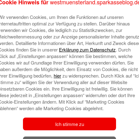
westmuensterland.sparkasseblog.d
Cookie Hinweis für
A
Wir verwenden Cookies, um Ihnen die Funktionen auf unseren
Internetauftritten optimal zur Verfügung zu stellen. Darüber hinaus
verwenden wir Cookies, die lediglich zu Statistikzwecken, zur
Reichweitenmessung oder zur Anzeige personalisierter Inhalte genutz
werden. Detaillierte Informationen über Art, Herkunft und Zweck diese
Cookies finden Sie in unserer
Erklärung zum Datenschutz
. Durch
Klick auf „Einstellungen anpassen“ können Sie bestimmen, welche
Cookies wir auf Grundlage Ihrer Einwilligung verwenden dürfen. Sie
haben außerdem die Möglichkeit, dem Einsatz von Cookies, die nicht
Ihrer Einwilligung bedürfen,
hier
zu widersprechen. Durch Klick auf “Ic
stimme zu“ willigen Sie der Verwendung aller auf dieser Website
einsetzbaren Cookies ein. Ihre Einwilligung ist freiwillig. Sie können
diese jederzeit in „Einstellungen anpassen“ widerrufen oder dort Ihre
Cookie-Einstellungen ändern. Mit Klick auf “Marketing Cookies
ablehnen“ werden alle Marketing Cookies abgelehnt.
S
Ich stimme zu
Al
A
Be