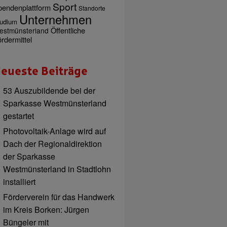
Sport
pendenplattform
Standorte
Unternehmen
udium
Öffentliche
estmünsterland
rdermittel
eueste Beiträge
53 Auszubildende bei der
Sparkasse Westmünsterland
gestartet
Photovoltaik-Anlage wird auf
Dach der Regionaldirektion
der Sparkasse
Westmünsterland in Stadtlohn
installiert
Förderverein für das Handwerk
im Kreis Borken: Jürgen
Büngeler mit