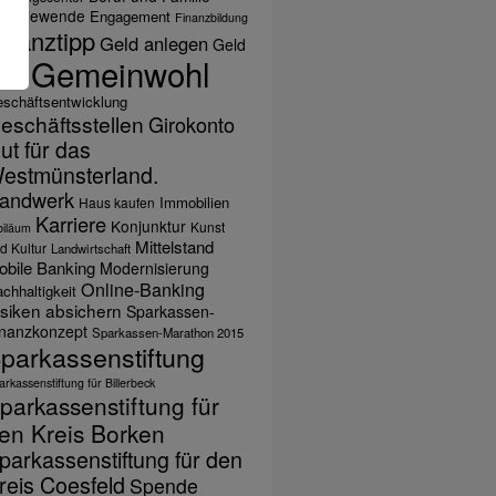
nergiewende
Engagement
Finanzbildung
inanztipp
Geld anlegen
Geld
Gemeinwohl
ihen
schäftsentwicklung
eschäftsstellen
Girokonto
ut für das
estmünsterland.
andwerk
Immobilien
Haus kaufen
Karriere
Konjunktur
Kunst
biläum
Mittelstand
d Kultur
Landwirtschaft
obile Banking
Modernisierung
Online-Banking
chhaltigkeit
isiken absichern
Sparkassen-
inanzkonzept
Sparkassen-Marathon 2015
parkassenstiftung
rkassenstiftung für Billerbeck
parkassenstiftung für
en Kreis Borken
parkassenstiftung für den
reis Coesfeld
Spende