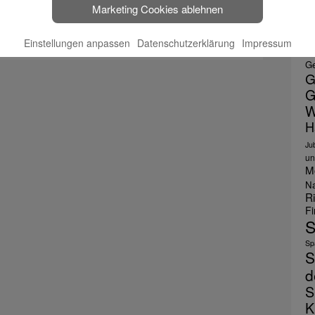
Marketing Cookies ablehnen
E
F
Einstellungen anpassen
Datenschutzerklärung
Impressum
le
Ge
G
G
W
H
Ju
un
M
Na
R
F
S
Spa
S
d
S
K