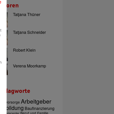
e
utoren
Tatjana Thüner
t
Tatjana Schneider
r
Robert Klein
h
Verena Moorkamp
chlagworte
Arbeitgeber
tersvorsorge
usbildung
Baufinanzierung
Beruf und Familie
ratungscenter