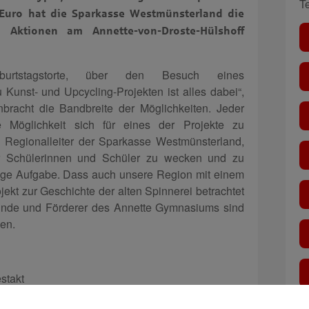
T
 Euro hat die Sparkasse Westmünsterland die
 Aktionen am Annette-von-Droste-Hülshoff
rtstagstorte, über den Besuch eines
unst- und Upcycling-Projekten ist alles dabei“,
enbracht die Bandbreite der Möglichkeiten. Jeder
e Möglichkeit sich für eines der Projekte zu
, Regionalleiter der Sparkasse Westmünsterland,
der Schülerinnen und Schüler zu wecken und zu
htige Aufgabe. Dass auch unsere Region mit einem
ekt zur Geschichte der alten Spinnerei betrachtet
reunde und Förderer des Annette Gymnasiums sind
den.
stakt
uf dem Schulgelände mit Präsentationen aus den