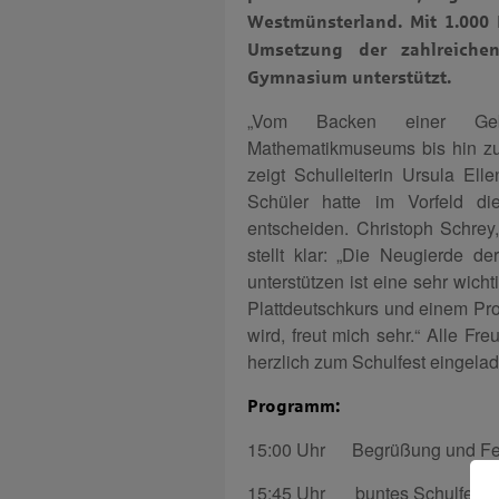
Westmünsterland. Mit 1.000
Umsetzung der zahlreichen
Gymnasium unterstützt.
„Vom Backen einer Gebu
Mathematikmuseums bis hin zu K
zeigt Schulleiterin Ursula Ell
Schüler hatte im Vorfeld di
entscheiden. Christoph Schrey
stellt klar: „Die Neugierde 
unterstützen ist eine sehr wic
Plattdeutschkurs und einem Proj
wird, freut mich sehr.“ Alle F
herzlich zum Schulfest eingela
Programm:
15:00 Uhr Begrüßung und Fe
15:45 Uhr buntes Schulfest a