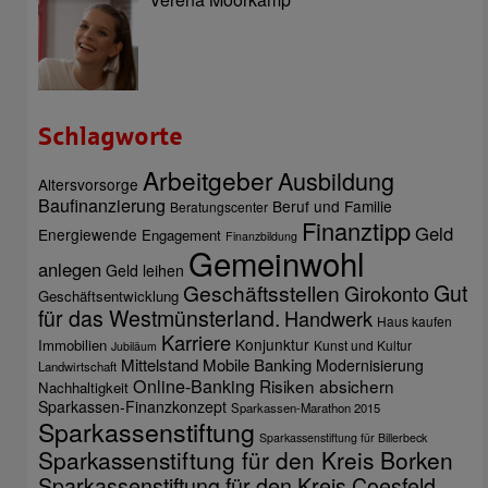
Schlagworte
Arbeitgeber
Ausbildung
Altersvorsorge
Baufinanzierung
Beruf und Familie
Beratungscenter
Finanztipp
Geld
Energiewende
Engagement
Finanzbildung
Gemeinwohl
anlegen
Geld leihen
Gut
Geschäftsstellen
Girokonto
Geschäftsentwicklung
für das Westmünsterland.
Handwerk
Haus kaufen
Karriere
Konjunktur
Immobilien
Kunst und Kultur
Jubiläum
Mittelstand
Mobile Banking
Modernisierung
Landwirtschaft
Online-Banking
Risiken absichern
Nachhaltigkeit
Sparkassen-Finanzkonzept
Sparkassen-Marathon 2015
Sparkassenstiftung
Sparkassenstiftung für Billerbeck
Sparkassenstiftung für den Kreis Borken
Sparkassenstiftung für den Kreis Coesfeld