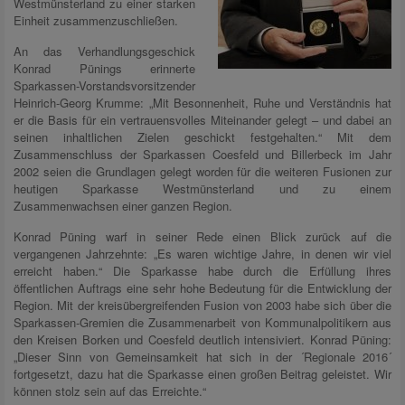
Westmünsterland zu einer starken
Einheit zusammenzuschließen.
An das Verhandlungsgeschick
Konrad Pünings erinnerte
Sparkassen-Vorstandsvorsitzender
Heinrich-Georg Krumme: „Mit Besonnenheit, Ruhe und Verständnis hat
er die Basis für ein vertrauensvolles Miteinander gelegt – und dabei an
seinen inhaltlichen Zielen geschickt festgehalten.“ Mit dem
Zusammenschluss der Sparkassen Coesfeld und Billerbeck im Jahr
2002 seien die Grundlagen gelegt worden für die weiteren Fusionen zur
heutigen Sparkasse Westmünsterland und zu einem
Zusammenwachsen einer ganzen Region.
Konrad Püning warf in seiner Rede einen Blick zurück auf die
vergangenen Jahrzehnte: „Es waren wichtige Jahre, in denen wir viel
erreicht haben.“ Die Sparkasse habe durch die Erfüllung ihres
öffentlichen Auftrags eine sehr hohe Bedeutung für die Entwicklung der
Region. Mit der kreisübergreifenden Fusion von 2003 habe sich über die
Sparkassen-Gremien die Zusammenarbeit von Kommunalpolitikern aus
den Kreisen Borken und Coesfeld deutlich intensiviert. Konrad Püning:
„Dieser Sinn von Gemeinsamkeit hat sich in der ´Regionale 2016´
fortgesetzt, dazu hat die Sparkasse einen großen Beitrag geleistet. Wir
können stolz sein auf das Erreichte.“