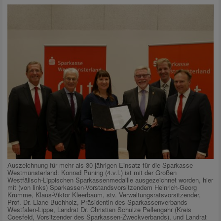
Auszeichnung für mehr als 30-jährigen Einsatz für die Sparkasse
Westmünsterland: Konrad Püning (4.v.l.) ist mit der Großen
Westfälisch-Lippischen Sparkassenmedaille ausgezeichnet worden, hier
mit (von links) Sparkassen-Vorstandsvorsitzendem Heinrich-Georg
Krumme, Klaus-Viktor Kleerbaum, stv. Verwaltungsratsvorsitzender,
Prof. Dr. Liane Buchholz, Präsidentin des Sparkassenverbands
Westfalen-Lippe, Landrat Dr. Christian Schulze Pellengahr (Kreis
Coesfeld, Vorsitzender des Sparkassen-Zweckverbands), und Landrat