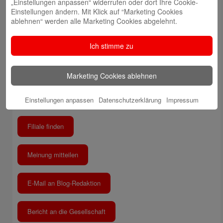
„Einstellungen anpassen“ widerrufen oder dort Ihre Cookie-
Einstellungen ändern. Mit Klick auf “Marketing Cookies
Telefon: +492563403-0
ablehnen“ werden alle Marketing Cookies abgelehnt.
Online-Chat
Ich stimme zu
E-Mail an Kundenberatung
Marketing Cookies ablehnen
Rückruf durch Kundenberatung
Einstellungen anpassen
Datenschutzerklärung
Impressum
Filiale finden
Meinung mitteilen
E-Mail an Blog-Redaktion
Bericht an die Gesellschaft