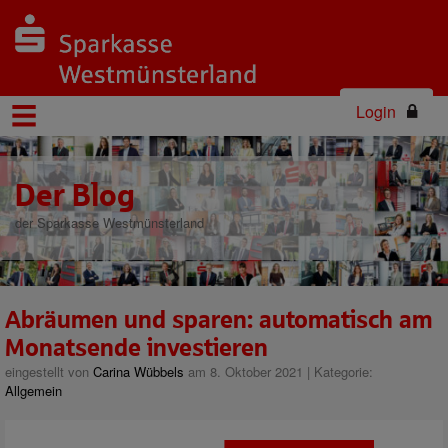
Login
Der Blog
der Sparkasse Westmünsterland
Abräumen und sparen: automatisch am
Monatsende investieren
eingestellt von
Carina Wübbels
am 8. Oktober 2021 | Kategorie:
Allgemein