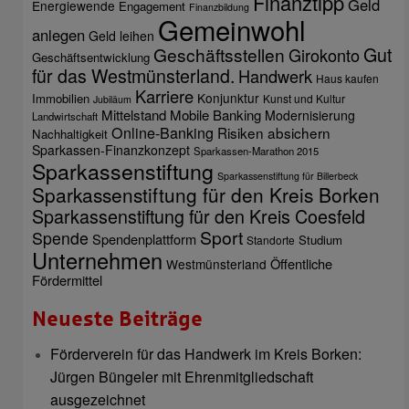
Finanztipp
Geld
Energiewende
Engagement
Finanzbildung
Gemeinwohl
anlegen
Geld leihen
Gut
Geschäftsstellen
Girokonto
Geschäftsentwicklung
für das Westmünsterland.
Handwerk
Haus kaufen
Karriere
Konjunktur
Immobilien
Kunst und Kultur
Jubiläum
Mittelstand
Mobile Banking
Modernisierung
Landwirtschaft
Online-Banking
Risiken absichern
Nachhaltigkeit
Sparkassen-Finanzkonzept
Sparkassen-Marathon 2015
Sparkassenstiftung
Sparkassenstiftung für Billerbeck
Sparkassenstiftung für den Kreis Borken
Sparkassenstiftung für den Kreis Coesfeld
Sport
Spende
Spendenplattform
Studium
Standorte
Unternehmen
Öffentliche
Westmünsterland
Fördermittel
Neueste Beiträge
Förderverein für das Handwerk im Kreis Borken:
Jürgen Büngeler mit Ehrenmitgliedschaft
ausgezeichnet