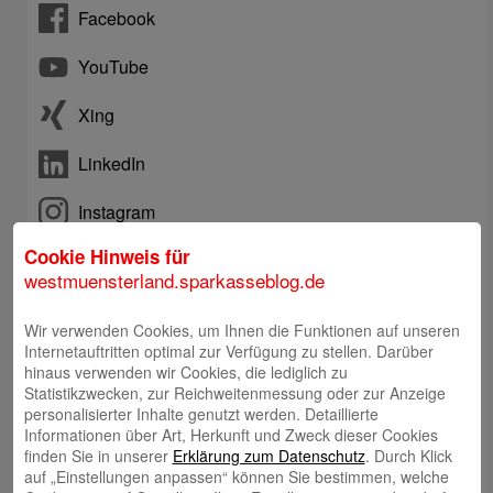
Facebook
YouTube
Xing
LinkedIn
Instagram
Cookie Hinweis für
Telefon: +492563403-0
westmuensterland.sparkasseblog.de
Online-Chat
Wir verwenden Cookies, um Ihnen die Funktionen auf unseren
Internetauftritten optimal zur Verfügung zu stellen. Darüber
hinaus verwenden wir Cookies, die lediglich zu
E-Mail an Kundenberatung
Statistikzwecken, zur Reichweitenmessung oder zur Anzeige
personalisierter Inhalte genutzt werden. Detaillierte
Informationen über Art, Herkunft und Zweck dieser Cookies
Rückruf durch Kundenberatung
finden Sie in unserer
Erklärung zum Datenschutz
. Durch Klick
auf „Einstellungen anpassen“ können Sie bestimmen, welche