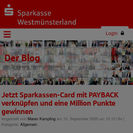
Login
Der Blog
der Sparkasse Westmünsterland
Jetzt Sparkassen-Card mit PAYBACK
verknüpfen und eine Million Punkte
gewinnen
eingestellt von
Maren Kampling
am 15. September 2025 um 10:12 Uhr |
Kategorie:
Allgemein