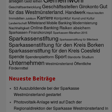
anlegen
Geld leihen
Gut
Geschäftsstellen
Girokonto
Geschäftsentwicklung
für das Westmünsterland.
Handwerk
Haus kaufen
Karriere
Konjunktur
Immobilien
Kunst und Kultur
Jubiläum
Mittelstand
Mobile Banking
Modernisierung
Landwirtschaft
Online-Banking
Risiken absichern
Nachhaltigkeit
Sparkassen-Finanzkonzept
Sparkassen-Marathon 2015
Sparkassenstiftung
Sparkassenstiftung für Billerbeck
Sparkassenstiftung für den Kreis Borken
Sparkassenstiftung für den Kreis Coesfeld
Sport
Spende
Spendenplattform
Studium
Standorte
Unternehmen
Öffentliche
Westmünsterland
Fördermittel
Neueste Beiträge
53 Auszubildende bei der Sparkasse
Westmünsterland gestartet
Photovoltaik-Anlage wird auf Dach der
Regionaldirektion der Sparkasse Westmünsterland in