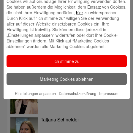
Cookies wir auf Grundlage Ihrer Einwilligung verwenden dürfen.
Filiale finden
Sie haben außerdem die Möglichkeit, dem Einsatz von Cookies,
die nicht Ihrer Einwilligung bedürfen,
hier
zu widersprechen.
Durch Klick auf “Ich stimme zu“ willigen Sie der Verwendung
Meinung mitteilen
aller auf dieser Website einsetzbaren Cookies ein. Ihre
Einwilligung ist freiwillig. Sie können diese jederzeit in
„Einstellungen anpassen“ widerrufen oder dort Ihre Cookie-
E-Mail an Blog-Redaktion
Einstellungen ändern. Mit Klick auf “Marketing Cookies
ablehnen“ werden alle Marketing Cookies abgelehnt.
Bericht an die Gesellschaft
Ich stimme zu
Autoren
Marketing Cookies ablehnen
Tatjana Thüner
Einstellungen anpassen
Datenschutzerklärung
Impressum
Tatjana Schneider