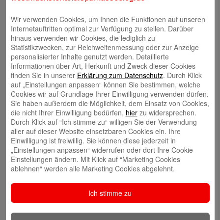
Xing
Wir verwenden Cookies, um Ihnen die Funktionen auf unseren
Internetauftritten optimal zur Verfügung zu stellen. Darüber
LinkedIn
hinaus verwenden wir Cookies, die lediglich zu
Statistikzwecken, zur Reichweitenmessung oder zur Anzeige
personalisierter Inhalte genutzt werden. Detaillierte
Instagram
Informationen über Art, Herkunft und Zweck dieser Cookies
finden Sie in unserer
Erklärung zum Datenschutz
. Durch Klick
Telefon: +492563403-0
auf „Einstellungen anpassen“ können Sie bestimmen, welche
Cookies wir auf Grundlage Ihrer Einwilligung verwenden dürfen.
Sie haben außerdem die Möglichkeit, dem Einsatz von Cookies,
Online-Chat
die nicht Ihrer Einwilligung bedürfen,
hier
zu widersprechen.
Durch Klick auf “Ich stimme zu“ willigen Sie der Verwendung
aller auf dieser Website einsetzbaren Cookies ein. Ihre
E-Mail an Kundenberatung
Einwilligung ist freiwillig. Sie können diese jederzeit in
„Einstellungen anpassen“ widerrufen oder dort Ihre Cookie-
Einstellungen ändern. Mit Klick auf “Marketing Cookies
Rückruf durch Kundenberatung
ablehnen“ werden alle Marketing Cookies abgelehnt.
Filiale finden
Ich stimme zu
Meinung mitteilen