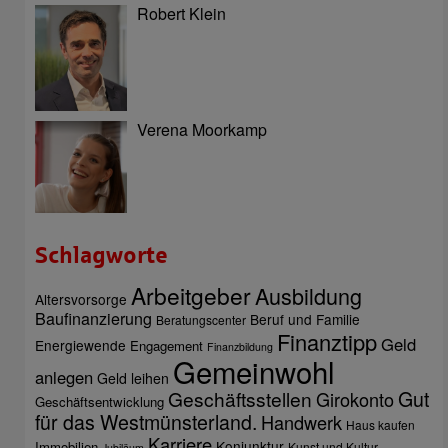
Robert Klein
Verena Moorkamp
Schlagworte
Arbeitgeber
Ausbildung
Altersvorsorge
Baufinanzierung
Beruf und Familie
Beratungscenter
Finanztipp
Geld
Energiewende
Engagement
Finanzbildung
Gemeinwohl
anlegen
Geld leihen
Gut
Geschäftsstellen
Girokonto
Geschäftsentwicklung
für das Westmünsterland.
Handwerk
Haus kaufen
Karriere
Konjunktur
Immobilien
Kunst und Kultur
Jubiläum