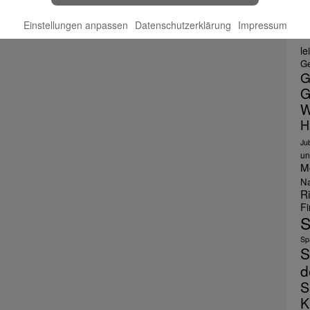
E
F
Einstellungen anpassen
Datenschutzerklärung
Impressum
le
Ge
G
G
W
H
Ju
un
M
Na
R
F
S
Spa
S
d
S
K