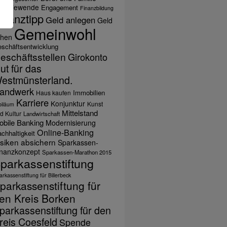
nergiewende
Engagement
Finanzbildung
inanztipp
Geld anlegen
Geld
Gemeinwohl
ihen
schäftsentwicklung
eschäftsstellen
Girokonto
ut für das
estmünsterland.
andwerk
Immobilien
Haus kaufen
Karriere
Konjunktur
Kunst
biläum
Mittelstand
d Kultur
Landwirtschaft
obile Banking
Modernisierung
Online-Banking
chhaltigkeit
isiken absichern
Sparkassen-
inanzkonzept
Sparkassen-Marathon 2015
parkassenstiftung
rkassenstiftung für Billerbeck
parkassenstiftung für
en Kreis Borken
parkassenstiftung für den
reis Coesfeld
Spende