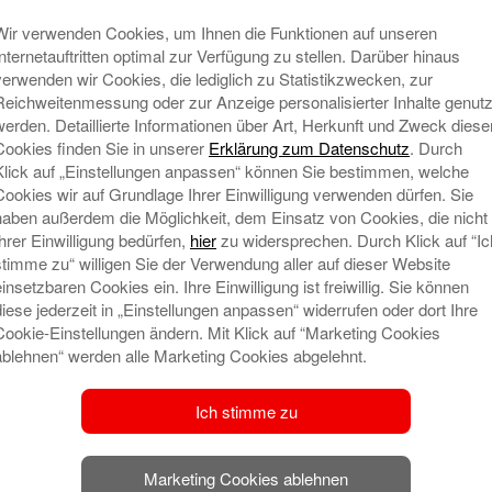
A
Wir verwenden Cookies, um Ihnen die Funktionen auf unseren
Internetauftritten optimal zur Verfügung zu stellen. Darüber hinaus
verwenden wir Cookies, die lediglich zu Statistikzwecken, zur
Reichweitenmessung oder zur Anzeige personalisierter Inhalte genutz
werden. Detaillierte Informationen über Art, Herkunft und Zweck diese
Cookies finden Sie in unserer
Erklärung zum Datenschutz
. Durch
Klick auf „Einstellungen anpassen“ können Sie bestimmen, welche
Cookies wir auf Grundlage Ihrer Einwilligung verwenden dürfen. Sie
haben außerdem die Möglichkeit, dem Einsatz von Cookies, die nicht
Ihrer Einwilligung bedürfen,
hier
zu widersprechen. Durch Klick auf “Ic
stimme zu“ willigen Sie der Verwendung aller auf dieser Website
mmobilien Kids Arena (v.l.n.r.): Patrick Steinberg (SG
n GmbH), Sascha Beunings (stellv. Abteilungsleiter Fußball),
einsetzbaren Cookies ein. Ihre Einwilligung ist freiwillig. Sie können
 Lukas Höing (S-Immobilien GmbH).
diese jederzeit in „Einstellungen anpassen“ widerrufen oder dort Ihre
Cookie-Einstellungen ändern. Mit Klick auf “Marketing Cookies
ablehnen“ werden alle Marketing Cookies abgelehnt.
S
Ich stimme zu
Al
A
Marketing Cookies ablehnen
Be