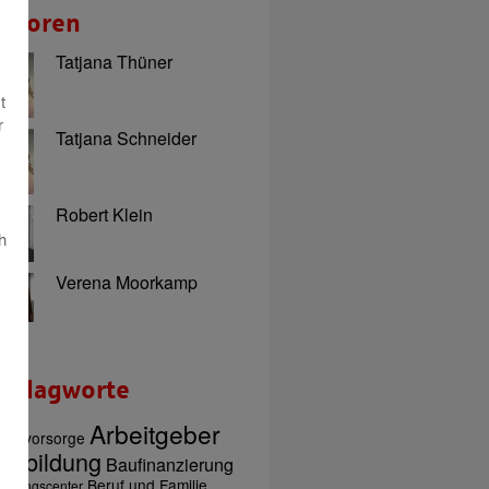
utoren
Tatjana Thüner
t
r
Tatjana Schneider
Robert Klein
h
Verena Moorkamp
chlagworte
Arbeitgeber
tersvorsorge
usbildung
Baufinanzierung
Beruf und Familie
ratungscenter