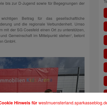
T
iele bis zur D-Jugend sowie für Begegnungen der
 wichtigen Beitrag für das gesellschaftliche
rderung und die regionale Verbundenheit. Umso
 mit der SG Coesfeld einen Ort zu unterstützen,
nd Gemeinschaft im Mittelpunkt stehen“, betont
ien GmbH.
westmuensterland.sparkasseblog.d
Cookie Hinweis für