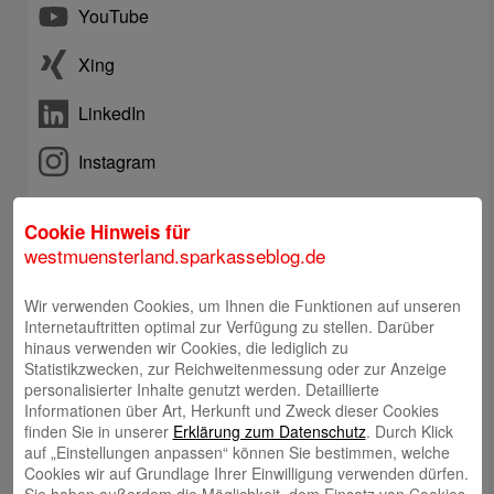
YouTube
Xing
LinkedIn
Instagram
Telefon: +492563403-0
Cookie Hinweis für
westmuensterland.sparkasseblog.de
Online-Chat
Wir verwenden Cookies, um Ihnen die Funktionen auf unseren
Internetauftritten optimal zur Verfügung zu stellen. Darüber
E-Mail an Kundenberatung
hinaus verwenden wir Cookies, die lediglich zu
Statistikzwecken, zur Reichweitenmessung oder zur Anzeige
personalisierter Inhalte genutzt werden. Detaillierte
Rückruf durch Kundenberatung
Informationen über Art, Herkunft und Zweck dieser Cookies
finden Sie in unserer
Erklärung zum Datenschutz
. Durch Klick
auf „Einstellungen anpassen“ können Sie bestimmen, welche
Filiale finden
Cookies wir auf Grundlage Ihrer Einwilligung verwenden dürfen.