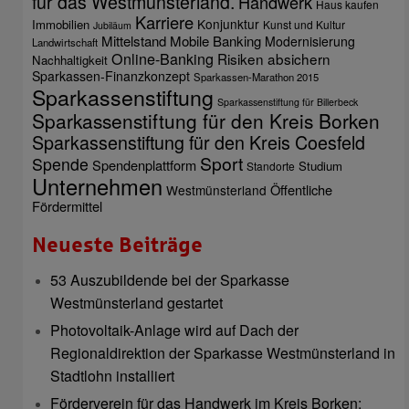
für das Westmünsterland.
Handwerk
Haus kaufen
Karriere
Konjunktur
Immobilien
Kunst und Kultur
Jubiläum
Mittelstand
Mobile Banking
Modernisierung
Landwirtschaft
Online-Banking
Risiken absichern
Nachhaltigkeit
Sparkassen-Finanzkonzept
Sparkassen-Marathon 2015
Sparkassenstiftung
Sparkassenstiftung für Billerbeck
Sparkassenstiftung für den Kreis Borken
Sparkassenstiftung für den Kreis Coesfeld
Sport
Spende
Spendenplattform
Studium
Standorte
Unternehmen
Öffentliche
Westmünsterland
Fördermittel
Neueste Beiträge
53 Auszubildende bei der Sparkasse
Westmünsterland gestartet
Photovoltaik-Anlage wird auf Dach der
Regionaldirektion der Sparkasse Westmünsterland in
Stadtlohn installiert
Förderverein für das Handwerk im Kreis Borken: