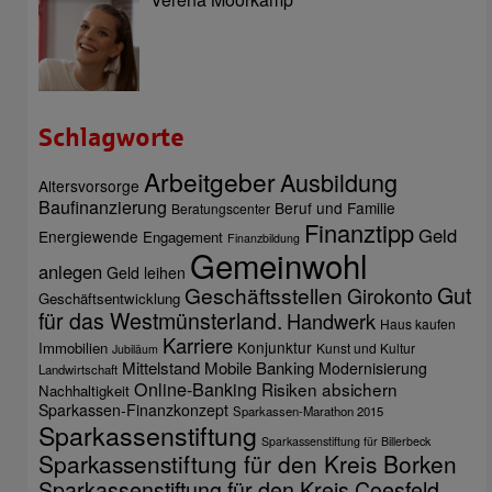
Schlagworte
Arbeitgeber
Ausbildung
Altersvorsorge
Baufinanzierung
Beruf und Familie
Beratungscenter
Finanztipp
Geld
Energiewende
Engagement
Finanzbildung
Gemeinwohl
anlegen
Geld leihen
Gut
Geschäftsstellen
Girokonto
Geschäftsentwicklung
für das Westmünsterland.
Handwerk
Haus kaufen
Karriere
Konjunktur
Immobilien
Kunst und Kultur
Jubiläum
Mittelstand
Mobile Banking
Modernisierung
Landwirtschaft
Online-Banking
Risiken absichern
Nachhaltigkeit
Sparkassen-Finanzkonzept
Sparkassen-Marathon 2015
Sparkassenstiftung
Sparkassenstiftung für Billerbeck
Sparkassenstiftung für den Kreis Borken
Sparkassenstiftung für den Kreis Coesfeld