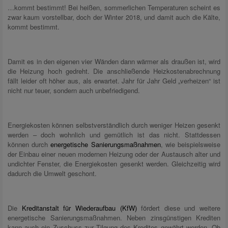
…kommt bestimmt! Bei heißen, sommerlichen Temperaturen scheint es
zwar kaum vorstellbar, doch der Winter 2018, und damit auch die Kälte,
kommt bestimmt.
Damit es in den eigenen vier Wänden dann wärmer als draußen ist, wird
die Heizung hoch gedreht. Die anschließende Heizkostenabrechnung
fällt leider oft höher aus, als erwartet. Jahr für Jahr Geld „verheizen“ ist
nicht nur teuer, sondern auch unbefriedigend.
Energiekosten können selbstverständlich durch weniger Heizen gesenkt
werden – doch wohnlich und gemütlich ist das nicht. Stattdessen
können durch
energetische Sanierungsmaßnahmen
, wie beispielsweise
der Einbau einer neuen modernen Heizung oder der Austausch alter und
undichter Fenster, die Energiekosten gesenkt werden. Gleichzeitig wird
dadurch die Umwelt geschont.
Die
Kreditanstalt für Wiederaufbau (KfW)
fördert diese und weitere
energetische Sanierungsmaßnahmen. Neben zinsgünstigen Krediten
kann auch ein Zuschuss zur Tilgung des Kredites gewährt werden. Ob