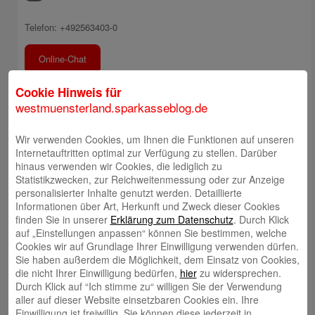
Telefon: +492563403-0
Online-Chat
Cookie Hinweis für
E-Mail an Kundenberatung
westmuensterland.sparkasseblog.de
Rückruf durch Kundenberatung
Wir verwenden Cookies, um Ihnen die Funktionen auf unseren
Internetauftritten optimal zur Verfügung zu stellen. Darüber
hinaus verwenden wir Cookies, die lediglich zu
Filiale finden
Statistikzwecken, zur Reichweitenmessung oder zur Anzeige
personalisierter Inhalte genutzt werden. Detaillierte
Informationen über Art, Herkunft und Zweck dieser Cookies
Meinung mitteilen
finden Sie in unserer
Erklärung zum Datenschutz
. Durch Klick
auf „Einstellungen anpassen“ können Sie bestimmen, welche
Cookies wir auf Grundlage Ihrer Einwilligung verwenden dürfen.
E-Mail an Blog-Redaktion
Sie haben außerdem die Möglichkeit, dem Einsatz von Cookies,
die nicht Ihrer Einwilligung bedürfen,
hier
zu widersprechen.
Durch Klick auf “Ich stimme zu“ willigen Sie der Verwendung
Bericht an die Gesellschaft
aller auf dieser Website einsetzbaren Cookies ein. Ihre
Einwilligung ist freiwillig. Sie können diese jederzeit in