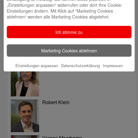
„Einstellungen anpassen“ widerrufen oder dort Ihre Cookie-
Autoren
Einstellungen ändern. Mit Klick auf “Marketing Cookies
ablehnen“ werden alle Marketing Cookies abgelehnt.
Tatjana Thüner
Ich stimme zu
Marketing Cookies ablehnen
Tatjana Schneider
Einstellungen anpassen
Datenschutzerklärung
Impressum
Robert Klein
Verena Moorkamp