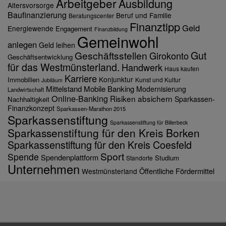
Arbeitgeber
Ausbildung
Altersvorsorge
Baufinanzierung
Beruf und Familie
Beratungscenter
Finanztipp
Geld
Energiewende
Engagement
Finanzbildung
Gemeinwohl
anlegen
Geld leihen
Gut
Geschäftsstellen
Girokonto
Geschäftsentwicklung
für das Westmünsterland.
Handwerk
Haus kaufen
Karriere
Konjunktur
Immobilien
Kunst und Kultur
Jubiläum
Mittelstand
Mobile Banking
Modernisierung
Landwirtschaft
Online-Banking
Risiken absichern
Sparkassen-
Nachhaltigkeit
Finanzkonzept
Sparkassen-Marathon 2015
Sparkassenstiftung
Sparkassenstiftung für Billerbeck
Sparkassenstiftung für den Kreis Borken
Sparkassenstiftung für den Kreis Coesfeld
Sport
Spende
Spendenplattform
Studium
Standorte
Unternehmen
Öffentliche Fördermittel
Westmünsterland