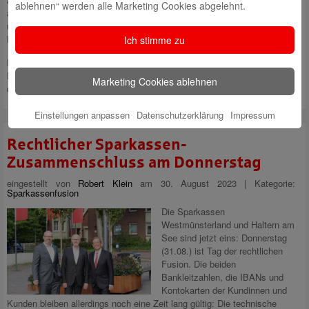
ablehnen“ werden alle Marketing Cookies abgelehnt.
andauern. „Während der Modernisierung werden wir weiterhin vor Ort für
unsere Kundinnen und Kunden im Beratungscenter da sein“, sagt
Michael Hollekamp, Leiter des Beratungscenters.
Ich stimme zu
Den SB-Service mit Geldautomaten für Abhebungen sowie
Einzahlungen und das Überweisungsterminal wird die Sparkasse
Marketing Cookies ablehnen
dauerhaft in einem
Mehr lesen
Einstellungen anpassen
Datenschutzerklärung
Impressum
Rechtlicher Sparkassen-
Zusammenschluss am Donnerstag
eingestellt von
Robert Klein
am 30. August 2023 | Kategorie:
Sparkassenfusion
Die Sparkassen
Westmünsterland und Haltern am
See sind jetzt eins: Donnerstag
(31.08.) ist Tag der rechtlichen
Fusion. Die beiden
Bankleitzahlen, die IBANs und
Kontokarten der Kundinnen und
Kunden bleiben allerdings noch eine Zeit lang gültig: Die technische