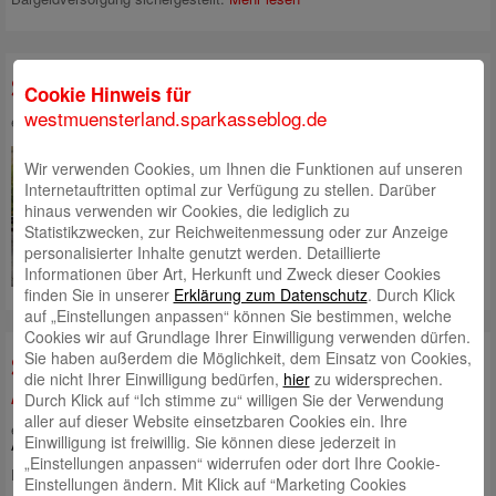
Sparkasse: 175 Jahre in Lüdinghausen
Cookie Hinweis für
westmuensterland.sparkasseblog.de
eingestellt von
Robert Klein
am 27. Oktober 2023 | Kategorie:
Allgemein
175-jähriges Jubiläum in
Wir verwenden Cookies, um Ihnen die Funktionen auf unseren
Lüdinghausen feiert die
Internetauftritten optimal zur Verfügung zu stellen. Darüber
Sparkasse in diesem Jahr. Das
hinaus verwenden wir Cookies, die lediglich zu
Kreditinstitut schenkt der Stadt
Statistikzwecken, zur Reichweitenmessung oder zur Anzeige
Lüdinghausen einen „Burgen-
personalisierter Inhalte genutzt werden. Detaillierte
Brunnen“ – anstelle eines großen
Informationen über Art, Herkunft und Zweck dieser Cookies
Festes.
Mehr lesen
finden Sie in unserer
Erklärung zum Datenschutz
. Durch Klick
auf „Einstellungen anpassen“ können Sie bestimmen, welche
Cookies wir auf Grundlage Ihrer Einwilligung verwenden dürfen.
Sie haben außerdem die Möglichkeit, dem Einsatz von Cookies,
Sparkasse modernisiert Standort in
die nicht Ihrer Einwilligung bedürfen,
hier
zu widersprechen.
Alstätte
Durch Klick auf “Ich stimme zu“ willigen Sie der Verwendung
aller auf dieser Website einsetzbaren Cookies ein. Ihre
eingestellt von
Maren Kampling
am 8. September 2023 | Kategorie:
Einwilligung ist freiwillig. Sie können diese jederzeit in
Allgemein
„Einstellungen anpassen“ widerrufen oder dort Ihre Cookie-
Die Sparkasse modernisiert das Beratungscenter in Alstätte: Die
Einstellungen ändern. Mit Klick auf “Marketing Cookies
Arbeiten starten am 18. September und werden rund drei Monate