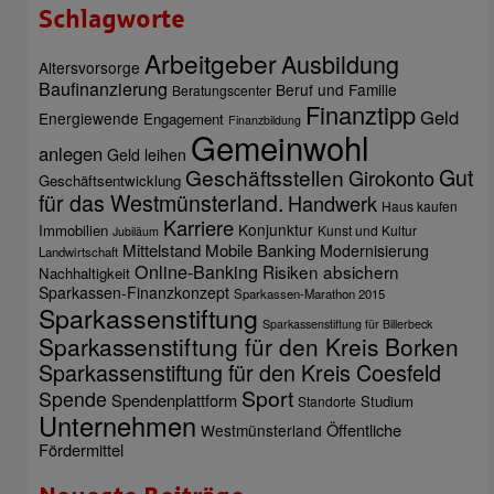
Schlagworte
Arbeitgeber
Ausbildung
Altersvorsorge
Baufinanzierung
Beruf und Familie
Beratungscenter
Finanztipp
Geld
Energiewende
Engagement
Finanzbildung
Gemeinwohl
anlegen
Geld leihen
Gut
Geschäftsstellen
Girokonto
Geschäftsentwicklung
für das Westmünsterland.
Handwerk
Haus kaufen
Karriere
Konjunktur
Immobilien
Kunst und Kultur
Jubiläum
Mittelstand
Mobile Banking
Modernisierung
Landwirtschaft
Online-Banking
Risiken absichern
Nachhaltigkeit
Sparkassen-Finanzkonzept
Sparkassen-Marathon 2015
Sparkassenstiftung
Sparkassenstiftung für Billerbeck
Sparkassenstiftung für den Kreis Borken
Sparkassenstiftung für den Kreis Coesfeld
Sport
Spende
Spendenplattform
Studium
Standorte
Unternehmen
Öffentliche
Westmünsterland
Fördermittel