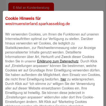
E-Mail an Kundenberatung
Cookie Hinweis für
Rückruf durch Kundenberatung
westmuensterland.sparkasseblog.de
Wir verwenden Cookies, um Ihnen die Funktionen auf unseren
Filiale finden
Internetauftritten optimal zur Verfügung zu stellen. Darüber
hinaus verwenden wir Cookies, die lediglich zu
Statistikzwecken, zur Reichweitenmessung oder zur Anzeige
Meinung mitteilen
personalisierter Inhalte genutzt werden. Detaillierte
Informationen über Art, Herkunft und Zweck dieser Cookies
finden Sie in unserer
Erklärung zum Datenschutz
. Durch Klick
E-Mail an Blog-Redaktion
auf „Einstellungen anpassen“ können Sie bestimmen, welche
Cookies wir auf Grundlage Ihrer Einwilligung verwenden dürfen.
Sie haben außerdem die Möglichkeit, dem Einsatz von Cookies,
Bericht an die Gesellschaft
die nicht Ihrer Einwilligung bedürfen,
hier
zu widersprechen.
Durch Klick auf “Ich stimme zu“ willigen Sie der Verwendung
Autoren
aller auf dieser Website einsetzbaren Cookies ein. Ihre
Einwilligung ist freiwillig. Sie können diese jederzeit in
Tatjana Thüner
„Einstellungen anpassen“ widerrufen oder dort Ihre Cookie-
Einstellungen ändern. Mit Klick auf “Marketing Cookies