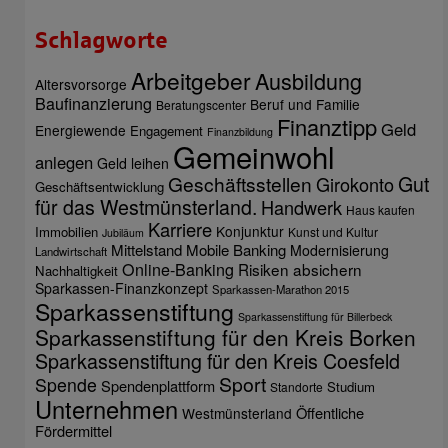
Schlagworte
Arbeitgeber
Ausbildung
Altersvorsorge
Baufinanzierung
Beruf und Familie
Beratungscenter
Finanztipp
Geld
Energiewende
Engagement
Finanzbildung
Gemeinwohl
anlegen
Geld leihen
Gut
Geschäftsstellen
Girokonto
Geschäftsentwicklung
für das Westmünsterland.
Handwerk
Haus kaufen
Karriere
Konjunktur
Immobilien
Kunst und Kultur
Jubiläum
Mittelstand
Mobile Banking
Modernisierung
Landwirtschaft
Online-Banking
Risiken absichern
Nachhaltigkeit
Sparkassen-Finanzkonzept
Sparkassen-Marathon 2015
Sparkassenstiftung
Sparkassenstiftung für Billerbeck
Sparkassenstiftung für den Kreis Borken
Sparkassenstiftung für den Kreis Coesfeld
Sport
Spende
Spendenplattform
Studium
Standorte
Unternehmen
Öffentliche
Westmünsterland
Fördermittel