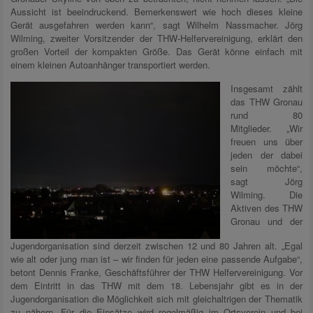
Aussicht ist beeindruckend. Bemerkenswert wie hoch dieses kleine
Gerät ausgefahren werden kann“, sagt Wilhelm Nassmacher. Jörg
Wilming, zweiter Vorsitzender der THW-Helfervereinigung, erklärt den
großen Vorteil der kompakten Größe. Das Gerät könne einfach mit
einem kleinen Autoanhänger transportiert werden.
Insgesamt zählt
das THW Gronau
rund 80
Mitglieder. „Wir
freuen uns über
jeden der dabei
sein möchte“,
sagt Jörg
Wilming. Die
Aktiven des THW
Gronau und der
Jugendorganisation sind derzeit zwischen 12 und 80 Jahren alt. „Egal
wie alt oder jung man ist – wir finden für jeden eine passende Aufgabe“,
betont Dennis Franke, Geschäftsführer der THW Helfervereinigung. Vor
dem Eintritt in das THW mit dem 18. Lebensjahr gibt es in der
Jugendorganisation die Möglichkeit sich mit gleichaltrigen der Thematik
zu nähern. Für die Einsätze wird regelmäßig im Ortsverein und bei