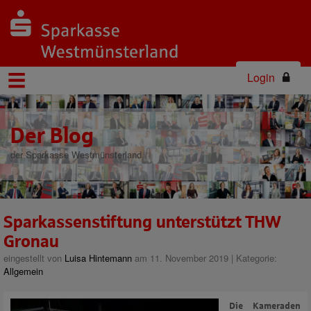
Login
Der Blog
der Sparkasse Westmünsterland
Sparkassenstiftung unterstützt THW
Gronau
eingestellt von
Luisa Hintemann
am 11. November 2019 | Kategorie:
Allgemein
Die Kameraden