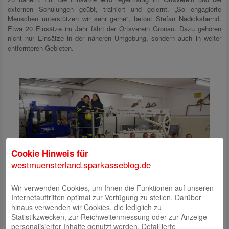
externen Schulungen geübt, trainiert und gelernt. „So engagierte
Menschen unterstützen wir sehr gerne“, betont Stefan Nadicksbernd.
Etwa 20 Einsätze im Jahr fährt der Ortsverein Gronau. Dazu gehören
nicht nur Einsätze in der näheren Umgebung, sondern auch in weiter
entfernteren Gebieten.
Cookie Hinweis für
westmuensterland.sparkasseblog.de
Wir verwenden Cookies, um Ihnen die Funktionen auf unseren
Internetauftritten optimal zur Verfügung zu stellen. Darüber
hinaus verwenden wir Cookies, die lediglich zu
Statistikzwecken, zur Reichweitenmessung oder zur Anzeige
personalisierter Inhalte genutzt werden. Detaillierte