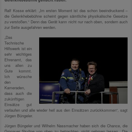
Gelenkhebebühne gemacht haben.
Ralf Kosse erklärt: „Im ersten Moment ist das schon beeindruckend –
die Gelenkhebebühne scheint gegen sämtliche physikalische Gesetze
zu verstoßen.“ Denn das Gerät kann nicht nur nach oben, sondern auch
zur Seite ausgefahren werden.
„Das
Technische
Hilfswerk ist ein
sehr wichtiges
Ehrenamt, das
uns allen zu
Gute kommt.
Ich wünsche
den
Kameraden,
dass auch die
zukünftigen
Einsätze gut
verlaufen und alle wieder heil aus den Einsätzen zurückkommen“, sagt
Jürgen Büngeler.
Jürgen Büngeler und Wilhelm Nassmacher haben sich die Chance, die
Gronauer Skyline von oben zu betrachten, nicht nehmen lassen. „Die