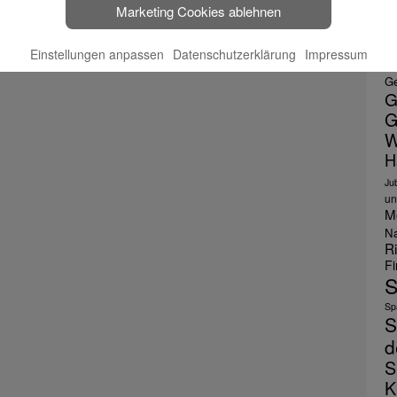
Marketing Cookies ablehnen
E
F
Einstellungen anpassen
Datenschutzerklärung
Impressum
le
Ge
G
G
W
H
Ju
un
M
Na
R
F
S
Spa
S
d
S
K