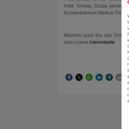
hatte Tomasz Szopa seinen Na
Kundenbetreuer Markus Thiema
Möchten auch Sie das Online-
über unsere
Internetseite
.