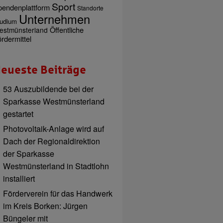
Sport
pendenplattform
Standorte
Unternehmen
udium
Öffentliche
estmünsterland
rdermittel
eueste Beiträge
53 Auszubildende bei der
Sparkasse Westmünsterland
gestartet
Photovoltaik-Anlage wird auf
Dach der Regionaldirektion
der Sparkasse
Westmünsterland in Stadtlohn
installiert
Förderverein für das Handwerk
im Kreis Borken: Jürgen
Büngeler mit