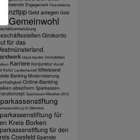
nergiewende
Engagement
Finanzbildung
inanztipp
Geld anlegen
Geld
Gemeinwohl
ihen
schäftsentwicklung
eschäftsstellen
Girokonto
ut für das
estmünsterland.
andwerk
Immobilien
Haus kaufen
Karriere
Konjunktur
Kunst
biläum
Mittelstand
d Kultur
Landwirtschaft
obile Banking
Modernisierung
Online-Banking
chhaltigkeit
isiken absichern
Sparkassen-
inanzkonzept
Sparkassen-Marathon 2015
parkassenstiftung
rkassenstiftung für Billerbeck
parkassenstiftung für
en Kreis Borken
parkassenstiftung für den
reis Coesfeld
Spende