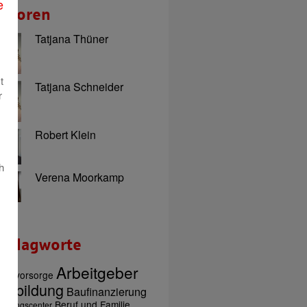
e
utoren
Tatjana Thüner
t
Tatjana Schneider
r
Robert Klein
h
Verena Moorkamp
chlagworte
Arbeitgeber
tersvorsorge
usbildung
Baufinanzierung
Beruf und Familie
ratungscenter