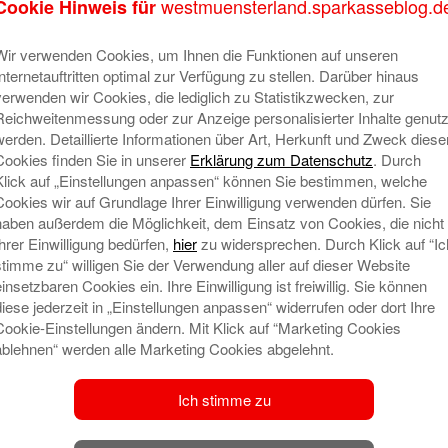
westmuensterland.sparkasseblog.d
Cookie Hinweis für
men in den Lostopf geworfen und hatte Glück.
A
nn überreichte den Gewinn.
Wir verwenden Cookies, um Ihnen die Funktionen auf unseren
Internetauftritten optimal zur Verfügung zu stellen. Darüber hinaus
verwenden wir Cookies, die lediglich zu Statistikzwecken, zur
Reichweitenmessung oder zur Anzeige personalisierter Inhalte genutz
Banking nutzen, dann informieren Sie sich doch
werden. Detaillierte Informationen über Art, Herkunft und Zweck diese
Cookies finden Sie in unserer
Erklärung zum Datenschutz
. Durch
Klick auf „Einstellungen anpassen“ können Sie bestimmen, welche
Cookies wir auf Grundlage Ihrer Einwilligung verwenden dürfen. Sie
haben außerdem die Möglichkeit, dem Einsatz von Cookies, die nicht
Ihrer Einwilligung bedürfen,
hier
zu widersprechen. Durch Klick auf “Ic
stimme zu“ willigen Sie der Verwendung aller auf dieser Website
einsetzbaren Cookies ein. Ihre Einwilligung ist freiwillig. Sie können
diese jederzeit in „Einstellungen anpassen“ widerrufen oder dort Ihre
Cookie-Einstellungen ändern. Mit Klick auf “Marketing Cookies
ablehnen“ werden alle Marketing Cookies abgelehnt.
S
Ich stimme zu
Al
A
Be