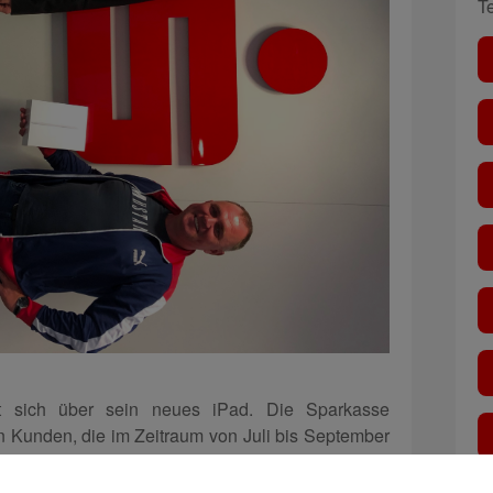
T
t sich über sein neues iPad. Die Sparkasse
n Kunden, die im Zeitraum von Juli bis September
für das Online-Banking freigeschaltet haben ein
gen Freischaltung seines Online-Banking-Zugangs