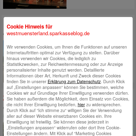
Photovoltaikanlage für den DJK Rhede
Cookie Hinweis für
westmuensterland.sparkasseblog.de
eingestellt von
Timon Dicks
am 25. Oktober 2021 | Kategorie:
Allgemein
Rhede. Die Sonne scheint und
Wir verwenden Cookies, um Ihnen die Funktionen auf unseren
die Verantwortlichen der DJK
Internetauftritten optimal zur Verfügung zu stellen. Darüber
Rhede freuen sich. Denn es wird
hinaus verwenden wir Cookies, die lediglich zu
wieder Strom für den eigenen
Statistikzwecken, zur Reichweitenmessung oder zur Anzeige
Energiespeicher produziert.
Mehr
personalisierter Inhalte genutzt werden. Detaillierte
lesen
Informationen über Art, Herkunft und Zweck dieser Cookies
finden Sie in unserer
Erklärung zum Datenschutz
. Durch Klick
auf „Einstellungen anpassen“ können Sie bestimmen, welche
Cookies wir auf Grundlage Ihrer Einwilligung verwenden dürfen.
Zwei Stellplätze für Elektrofahrzeuge
Sie haben außerdem die Möglichkeit, dem Einsatz von Cookies,
die nicht Ihrer Einwilligung bedürfen,
hier
zu widersprechen.
eingestellt von
Robert Klein
am 29. August 2017 | Kategorie:
Allgemein
Durch Klick auf “Ich stimme zu“ willigen Sie der Verwendung
Ahaus. Parken, Stecker rein und
aller auf dieser Website einsetzbaren Cookies ein. Ihre
dann zum Beratungsgespräch.
Einwilligung ist freiwillig. Sie können diese jederzeit in
Kunden, die ein Elektrofahrzeug
„Einstellungen anpassen“ widerrufen oder dort Ihre Cookie-
fahren, können nun auf dem
Einstellungen ändern. Mit Klick auf “Marketing Cookies