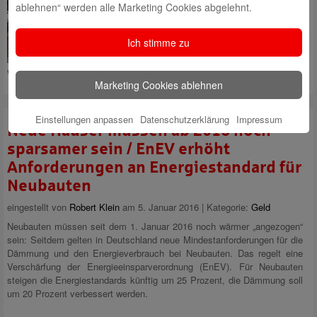
Parkplatz der Sparkasse
ablehnen“ werden alle Marketing Cookies abgelehnt.
Westmünsterland in Ahaus
(Bahnhofstraße 1) Strom tanken.
Ich stimme zu
Zwei Stellplätze sind für
Elektrofahrzeuge reserviert.
Wilhelm Esseling (Foto links) ist selbst Kunde
Mehr lesen
Marketing Cookies ablehnen
Einstellungen anpassen
Datenschutzerklärung
Impressum
Neue Häuser müssen ab 2016 noch
sparsamer sein / EnEV erhöht
Anforderungen an Energiestandard für
Neubauten
eingestellt von
Robert Klein
am 5. Januar 2016 | Kategorie:
Geld
Neubauten müssen seit dem 1. Januar 2016 noch wärmer „angezogen“
sein: Seitdem gelten in Deutschland neue Mindestanforderungen für die
Dämmung und den Energieverbrauch bei Neubauten. Das regelt eine
Verschärfung der Energieeinsparverordnung (EnEV). Für Neubauten
steigen die Energiestandards künftig um 25 Prozent, die Dämmung soll
um 20 Prozent verbessert werden.