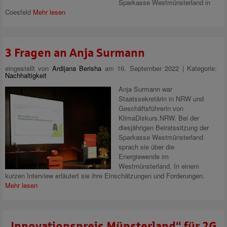
Sparkasse Westmünsterland in
Coesfeld
Mehr lesen
3 Fragen an Anja Surmann
eingestellt von
Ardijana Berisha
am 16. September 2022 | Kategorie:
Nachhaltigkeit
Anja Surmann war
Staatssekretärin in NRW und
Geschäftsführerin von
KlimaDiskurs.NRW. Bei der
diesjährigen Beiratssitzung der
Sparkasse Westmünsterland
sprach sie über die
Energiewende im
Westmünsterland. In einem
kurzen Interview erläutert sie ihre Einschätzungen und Forderungen.
Mehr lesen
„Innovationspreis Münsterland“ für 2G