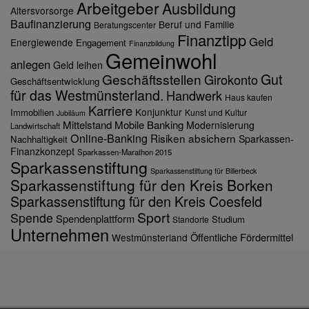
Arbeitgeber
Ausbildung
Altersvorsorge
Baufinanzierung
Beruf und Familie
Beratungscenter
Finanztipp
Geld
Energiewende
Engagement
Finanzbildung
Gemeinwohl
anlegen
Geld leihen
Gut
Geschäftsstellen
Girokonto
Geschäftsentwicklung
für das Westmünsterland.
Handwerk
Haus kaufen
Karriere
Konjunktur
Immobilien
Kunst und Kultur
Jubiläum
Mittelstand
Mobile Banking
Modernisierung
Landwirtschaft
Online-Banking
Risiken absichern
Sparkassen-
Nachhaltigkeit
Finanzkonzept
Sparkassen-Marathon 2015
Sparkassenstiftung
Sparkassenstiftung für Billerbeck
Sparkassenstiftung für den Kreis Borken
Sparkassenstiftung für den Kreis Coesfeld
Sport
Spende
Spendenplattform
Studium
Standorte
Unternehmen
Öffentliche Fördermittel
Westmünsterland